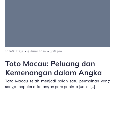
-
-
safASFsf231
9 June 2026
3:18 pm
Toto Macau: Peluang dan
Kemenangan dalam Angka
Toto Macau telah menjadi salah satu permainan yang
sangat populer di kalangan para pecinta judi di […]