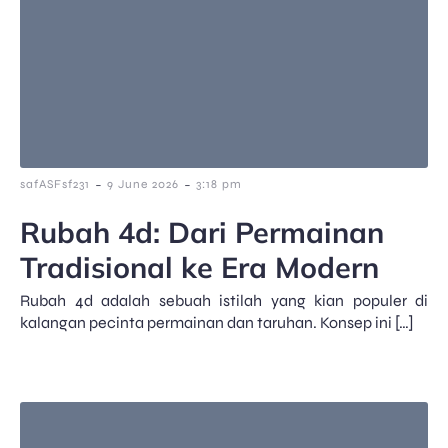
-
-
safASFsf231
9 June 2026
3:18 pm
Rubah 4d: Dari Permainan
Tradisional ke Era Modern
Rubah 4d adalah sebuah istilah yang kian populer di
kalangan pecinta permainan dan taruhan. Konsep ini […]