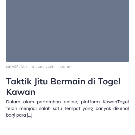
-
-
safASFsf231
6 June 2026
7:27 am
Taktik Jitu Bermain di Togel
Kawan
Dalam alam pertaruhan online, platform KawanTogel
telah menjadi salah satu tempat yang banyak dikenal
bagi para […]