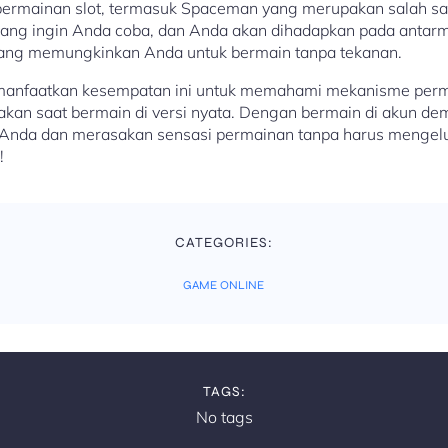
ermainan slot, termasuk Spaceman yang merupakan salah sat
yang ingin Anda coba, dan Anda akan dihadapkan pada anta
l yang memungkinkan Anda untuk bermain tanpa tekanan.
emanfaatkan kesempatan ini untuk memahami mekanisme permai
akan saat bermain di versi nyata. Dengan bermain di akun de
 Anda dan merasakan sensasi permainan tanpa harus mengel
!
CATEGORIES:
GAME ONLINE
TAGS:
No tags