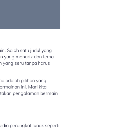
in. Salah satu judul yang
an yang menarik dan tema
 yang seru tanpa harus
o adalah pilihan yang
rmainan ini. Mari kita
iptakan pengalaman bermain
edia perangkat lunak seperti