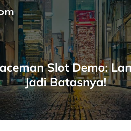
com
aceman Slot Demo: Lan
Jadi Batasnya!