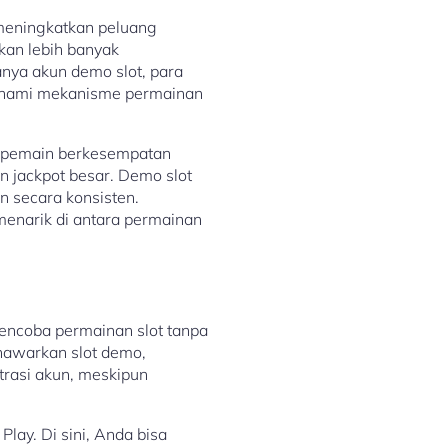
 meningkatkan peluang
kan lebih banyak
ya akun demo slot, para
mahami mekanisme permainan
ti pemain berkesempatan
 jackpot besar. Demo slot
n secara konsisten.
menarik di antara permainan
encoba permainan slot tanpa
enawarkan slot demo,
trasi akun, meskipun
lay. Di sini, Anda bisa