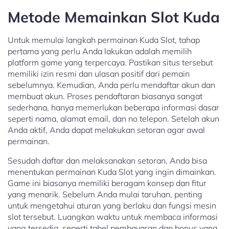
Metode Memainkan Slot Kuda
Untuk memulai langkah permainan Kuda Slot, tahap
pertama yang perlu Anda lakukan adalah memilih
platform game yang terpercaya. Pastikan situs tersebut
memiliki izin resmi dan ulasan positif dari pemain
sebelumnya. Kemudian, Anda perlu mendaftar akun dan
membuat akun. Proses pendaftaran biasanya sangat
sederhana, hanya memerlukan beberapa informasi dasar
seperti nama, alamat email, dan no telepon. Setelah akun
Anda aktif, Anda dapat melakukan setoran agar awal
permainan.
Sesudah daftar dan melaksanakan setoran, Anda bisa
menentukan permainan Kuda Slot yang ingin dimainkan.
Game ini biasanya memiliki beragam konsep dan fitur
yang menarik. Sebelum Anda mulai taruhan, penting
untuk mengetahui aturan yang berlaku dan fungsi mesin
slot tersebut. Luangkan waktu untuk membaca informasi
yang tersedia, seperti tabel pembayaran dan bonus yang