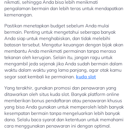
nikmati, sehingga Anda bisa lebih menikmati
pengalaman bermain dan lebih teras untuk mendapatkan
kemenangan.
Pastikan menetapkan budget sebelum Anda mulai
bermain. Penting untuk mengetahui seberapa banyak
Anda siap untuk menghabiskan, dan tidak melebihi
batasan tersebut. Mengatur keuangan dengan bijak akan
membantu Anda menikmati permainan tanpa merasa
tekanan oleh kerugian. Selain itu, jangan ragu untuk
mengambil jeda sejenak jika Anda sudah bermain dalam
waktu dalam waktu yang lama panjang, agar otak kamu
segar saat kembali ke permainan.
kuda slot
Yang terakhir, gunakan promosi dan penawaran yang
ditawarkan oleh situs kuda slot. Banyak platform online
memberikan bonus pendaftaran atau penawaran khusus
yang bisa Anda gunakan untuk memperoleh lebih banyak
kesempatan bermain tanpa mengeluarkan lebih banyak
dana. Selalu baca syarat dan ketentuan untuk memahami
cara menggunakan penawaran ini dengan optimal.