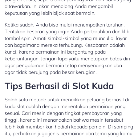
ditawarkan. Ini akan menolong Anda mengambil
keputusan yang lebih bijak saat bermain.
Ketika sudah, Anda bisa mulai menempatkan taruhan.
Tentukan besaran yang ingin Anda pertaruhkan dan klik
tombol spin. Amati simbol-simbol yang muncul di layar
dan bagaimana mereka terhubung. Kesabaran adalah
kunci, karena permainan ini bergantung pada
keberuntungan. Jangan lupa yaitu menetapkan batas diri
agar pengalaman bermain tetap menyenangkan dan
agar tidak berujung pada besar kerugian.
Tips Berhasil di Slot Kuda
Salah satu metode untuk menaikkan peluang berhasil di
kuda slot adalah dengan menentukan permainan yang
sesuai. Cari mesin dengan tingkat pembayaran yang
tinggi, karena ini menandakan bahwa mesin tersebut
lebih kali memberikan hadiah kepada pemain. Di samping
itu, perhatikan juga jenis permainan dan tema yang kamu