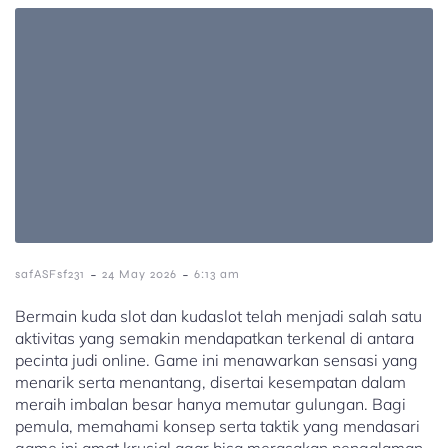
-
-
safASFsf231
24 May 2026
6:13 am
Bermain kuda slot dan kudaslot telah menjadi salah satu
aktivitas yang semakin mendapatkan terkenal di antara
pecinta judi online. Game ini menawarkan sensasi yang
menarik serta menantang, disertai kesempatan dalam
meraih imbalan besar hanya memutar gulungan. Bagi
pemula, memahami konsep serta taktik yang mendasari