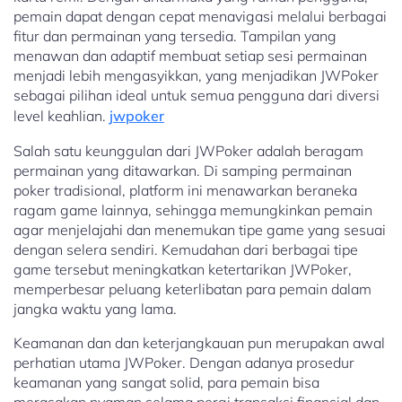
pemain dapat dengan cepat menavigasi melalui berbagai
fitur dan permainan yang tersedia. Tampilan yang
menawan dan adaptif membuat setiap sesi permainan
menjadi lebih mengasyikkan, yang menjadikan JWPoker
sebagai pilihan ideal untuk semua pengguna dari diversi
level keahlian.
jwpoker
Salah satu keunggulan dari JWPoker adalah beragam
permainan yang ditawarkan. Di samping permainan
poker tradisional, platform ini menawarkan beraneka
ragam game lainnya, sehingga memungkinkan pemain
agar menjelajahi dan menemukan tipe game yang sesuai
dengan selera sendiri. Kemudahan dari berbagai tipe
game tersebut meningkatkan ketertarikan JWPoker,
memperbesar peluang keterlibatan para pemain dalam
jangka waktu yang lama.
Keamanan dan dan keterjangkauan pun merupakan awal
perhatian utama JWPoker. Dengan adanya prosedur
keamanan yang sangat solid, para pemain bisa