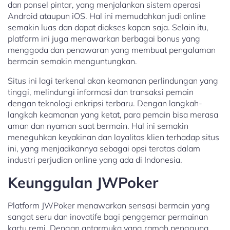
dan ponsel pintar, yang menjalankan sistem operasi
Android ataupun iOS. Hal ini memudahkan judi online
semakin luas dan dapat diakses kapan saja. Selain itu,
platform ini juga menawarkan berbagai bonus yang
menggoda dan penawaran yang membuat pengalaman
bermain semakin menguntungkan.
Situs ini lagi terkenal akan keamanan perlindungan yang
tinggi, melindungi informasi dan transaksi pemain
dengan teknologi enkripsi terbaru. Dengan langkah-
langkah keamanan yang ketat, para pemain bisa merasa
aman dan nyaman saat bermain. Hal ini semakin
meneguhkan keyakinan dan loyalitas klien terhadap situs
ini, yang menjadikannya sebagai opsi teratas dalam
industri perjudian online yang ada di Indonesia.
Keunggulan JWPoker
Platform JWPoker menawarkan sensasi bermain yang
sangat seru dan inovatife bagi penggemar permainan
kartu remi. Dengan antarmuka yang ramah pengguna,