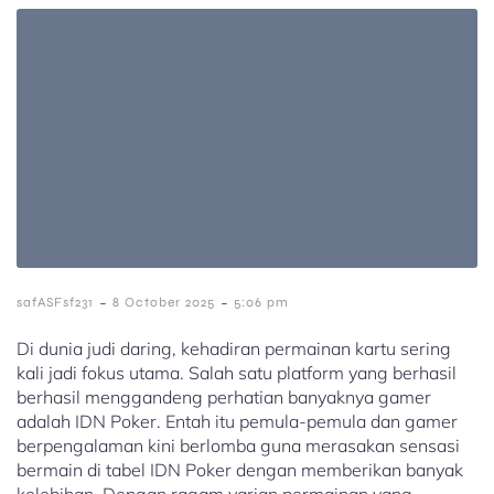
-
-
safASFsf231
8 October 2025
5:06 pm
Di dunia judi daring, kehadiran permainan kartu sering
kali jadi fokus utama. Salah satu platform yang berhasil
berhasil menggandeng perhatian banyaknya gamer
adalah IDN Poker. Entah itu pemula-pemula dan gamer
berpengalaman kini berlomba guna merasakan sensasi
bermain di tabel IDN Poker dengan memberikan banyak