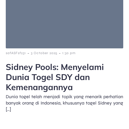
-
-
safASFsf231
3 October 2025
1:30 pm
Sidney Pools: Menyelami
Dunia Togel SDY dan
Kemenangannya
Dunia togel telah menjadi topik yang menarik perhatian
banyak orang di Indonesia, khususnya togel Sidney yang
[…]