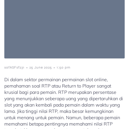
-
-
safASFsf231
25 June 2025
1:50 pm
Di dalam sektor permainan permainan slot online,
pemahaman soal RTP atau Return to Player sangat
krusial bagi para pemain. RTP merupakan persentase
yang menunjukkan seberapa uang yang dipertaruhkan di
slot yang akan kembali pada pemain dalam waktu yang
lama. Jika tinggi nilai RTP, maka besar kemungkinan
untuk menang untuk pemain. Namun, beberapa pemain
memahami betapa pentingnya memahami nilai RTP