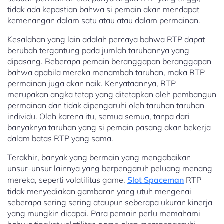
tidak ada kepastian bahwa si pemain akan mendapat
kemenangan dalam satu atau atau dalam permainan.
Kesalahan yang lain adalah percaya bahwa RTP dapat
berubah tergantung pada jumlah taruhannya yang
dipasang. Beberapa pemain beranggapan beranggapan
bahwa apabila mereka menambah taruhan, maka RTP
permainan juga akan naik. Kenyataannya, RTP
merupakan angka tetap yang ditetapkan oleh pembangun
permainan dan tidak dipengaruhi oleh taruhan taruhan
individu. Oleh karena itu, semua semua, tanpa dari
banyaknya taruhan yang si pemain pasang akan bekerja
dalam batas RTP yang sama.
Terakhir, banyak yang bermain yang mengabaikan
unsur-unsur lainnya yang berpengaruh peluang menang
mereka, seperti volatilitas game.
Slot Spaceman
RTP
tidak menyediakan gambaran yang utuh mengenai
seberapa sering sering ataupun seberapa ukuran kinerja
yang mungkin dicapai. Para pemain perlu memahami