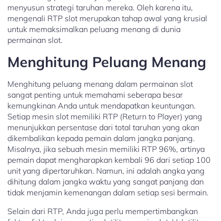
menyusun strategi taruhan mereka. Oleh karena itu,
mengenali RTP slot merupakan tahap awal yang krusial
untuk memaksimalkan peluang menang di dunia
permainan slot.
Menghitung Peluang Menang
Menghitung peluang menang dalam permainan slot
sangat penting untuk memahami seberapa besar
kemungkinan Anda untuk mendapatkan keuntungan.
Setiap mesin slot memiliki RTP (Return to Player) yang
menunjukkan persentase dari total taruhan yang akan
dikembalikan kepada pemain dalam jangka panjang.
Misalnya, jika sebuah mesin memiliki RTP 96%, artinya
pemain dapat mengharapkan kembali 96 dari setiap 100
unit yang dipertaruhkan. Namun, ini adalah angka yang
dihitung dalam jangka waktu yang sangat panjang dan
tidak menjamin kemenangan dalam setiap sesi bermain.
Selain dari RTP, Anda juga perlu mempertimbangkan