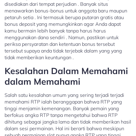
disediakan dari tempat perjudian . Banyak situs
menawarkan bonus-bonus untuk anggota baru maupun
petaruh setia . Ini termasuk berupa putaran gratis atau
bonus deposit yang memungkinkan agar Anda dapat
kamu bermain lebih banyak tanpa harus harus
menggunakan dana sendiri . Namun, pastikan untuk
periksa persyaratan dan ketentuan bonus tersebut
tersebut supaya anda tidak terjebak dalam yang yang
tidak memberikan keuntungan .
Kesalahan Dalam Memahami
dalam Memahami
Salah satu kesalahan umum yang sering terjadi terjadi
memahami RTP ialah beranggapan bahwa RTP yang
tinggi menjamin kemenangan. Banyak pemain yang
berfokus angka RTP tanpa mengetahui bahwa RTP
dihitung sebagai jangka lama dan tidak memberikan hasil
dalam sesi permainan. Hal ini berarti bahwa meskipun
sebuah permainan slot punya angka RTP yang tinggi,