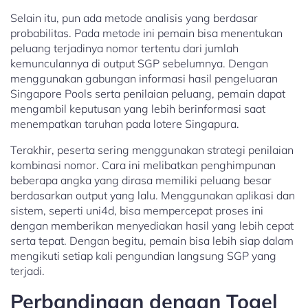
Selain itu, pun ada metode analisis yang berdasar
probabilitas. Pada metode ini pemain bisa menentukan
peluang terjadinya nomor tertentu dari jumlah
kemunculannya di output SGP sebelumnya. Dengan
menggunakan gabungan informasi hasil pengeluaran
Singapore Pools serta penilaian peluang, pemain dapat
mengambil keputusan yang lebih berinformasi saat
menempatkan taruhan pada lotere Singapura.
Terakhir, peserta sering menggunakan strategi penilaian
kombinasi nomor. Cara ini melibatkan penghimpunan
beberapa angka yang dirasa memiliki peluang besar
berdasarkan output yang lalu. Menggunakan aplikasi dan
sistem, seperti uni4d, bisa mempercepat proses ini
dengan memberikan menyediakan hasil yang lebih cepat
serta tepat. Dengan begitu, pemain bisa lebih siap dalam
mengikuti setiap kali pengundian langsung SGP yang
terjadi.
Perbandingan dengan Togel