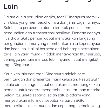
Lain
Dalam dunia perjudian angka, togel Singapura memiliki
ciri khas yang membedakannya dari jenis togel lainnya.
Salah satu perbedaan utama terletak pada sistem
pengundian dan transparansi hasilnya. Dengan adanya
live draw SGP, pemain dapat menyaksikan langsung
pengundian nomor yang memberikan rasa kepercayaan
dan keadilan. Hal ini berbeda dari beberapa permainan
togel lain yang mungkin tidak menawarkan fitur serupa,
sehingga pemain merasa lebih nyaman saat mengikuti
togel Singapura.
Keunikan lain dari togel Singapura adalah cara
perhitungan dan presentasi hasil keluaran. Result SGP
selalu dirilis dengan cepat dan akuratif, memungkinkan
pemain untuk segera mengetahui hasil taruhan mereka.
Selain itu, uni4d sebagai salah satu platform yang
menyediakan informasi seputar keluaran SGP,
memberikan akses mudah dan cepat bagi pemain yang