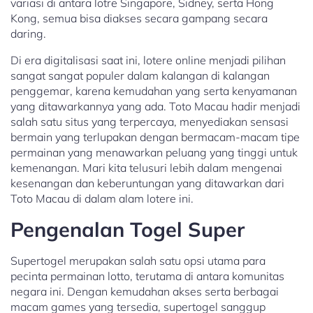
variasi di antara lotre Singapore, Sidney, serta Hong
Kong, semua bisa diakses secara gampang secara
daring.
Di era digitalisasi saat ini, lotere online menjadi pilihan
sangat sangat populer dalam kalangan di kalangan
penggemar, karena kemudahan yang serta kenyamanan
yang ditawarkannya yang ada. Toto Macau hadir menjadi
salah satu situs yang terpercaya, menyediakan sensasi
bermain yang terlupakan dengan bermacam-macam tipe
permainan yang menawarkan peluang yang tinggi untuk
kemenangan. Mari kita telusuri lebih dalam mengenai
kesenangan dan keberuntungan yang ditawarkan dari
Toto Macau di dalam alam lotere ini.
Pengenalan Togel Super
Supertogel merupakan salah satu opsi utama para
pecinta permainan lotto, terutama di antara komunitas
negara ini. Dengan kemudahan akses serta berbagai
macam games yang tersedia, supertogel sanggup