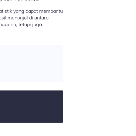
tatistik yang dapat membantu
il menonjol di antara
engguna, tetapi juga