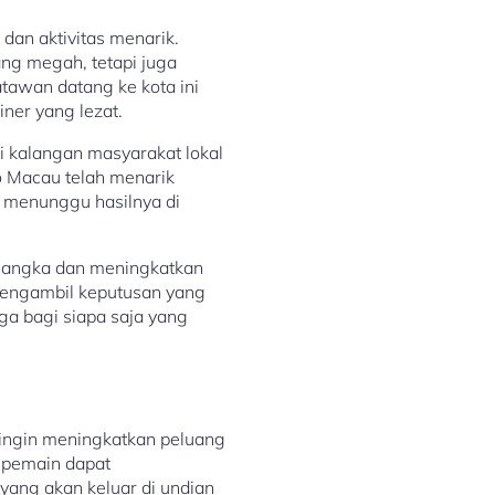
dan aktivitas menarik.
ang megah, tetapi juga
tawan datang ke kota ini
iner yang lezat.
i kalangan masyarakat lokal
 Macau telah menarik
n menunggu hasilnya di
a angka dan meningkatkan
mengambil keputusan yang
rga bagi siapa saja yang
 ingin meningkatkan peluang
 pemain dapat
ang akan keluar di undian