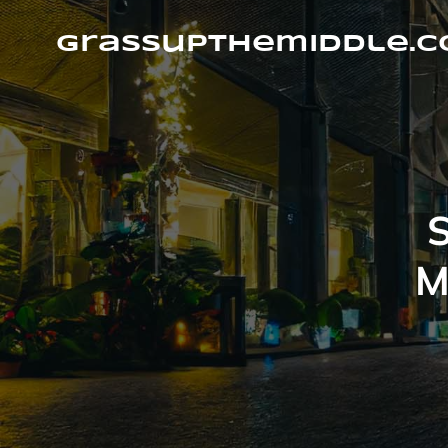
Skip
to
grassupthemiddle.
content
S
M