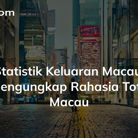
com
tatistik Keluaran Maca
engungkap Rahasia To
Macau