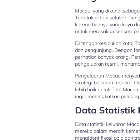
Macau, yang dikenal sebagai
Terletak di tepi selatan Ti
karena budaya yang kaya da
untuk merasakan sensasi perj
Di tengah kesibukan kota, T
dan pengunjung. Dengan for
perhatian banyak orang. Pe
pengeluaran resmi, menamb
Pengeluaran Macau menyedia
strategi bertaruh mereka. 
lebih baik untuk Toto Macau 
ingin meningkatkan peluang
Data Statistik
Data statistik keluaran Mac
mereka dalam meraih kemen
mengidentifikasi pola dan 