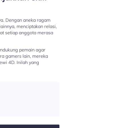
ya. Dengan aneka ragam
ainnya, menciptakan relasi,
t setiap anggota merasa
endukung pemain agar
ra gamers lain, mereka
wi 4D. Inilah yang