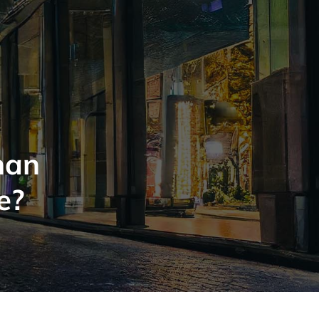
han
e?