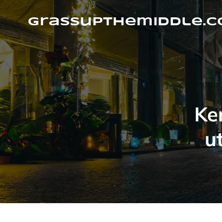
Skip
to
grassupthemiddle.
content
Ke
u