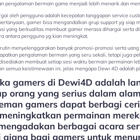
adikan pengalaman bermain game menjadi lebih menarik dan m
argai oleh pengguna adalah kecepatan tanggapan service cus
ertanyaan, gamer bisa mengandalkan grup support yg siap m
si yang berkualitas membuat gamer merasa dihargai serta dila
ara antara pengguna yg kian meningkat.
t rutin menyelenggarakan banyak promosi-promosi serta uan
patkan pengalaman bermain yang seru sekali, tetapi juga 
disediakan membuat setiap sesi waktu bermain permainan le
n semua keistimewaan ini, jelas mengapa Dewi 4D adalah pi
ka gamers di Dewi4D adalah la
iap orang yang serius dalam ala
teman gamers dapat berbagi cerit
k meningkatkan permainan merek
g mengadakan berbagai acara se
i ajang bagi gamers untuk menun