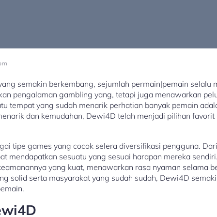
 pm
yang semakin berkembang, sejumlah permain|pemain selalu m
kan pengalaman gambling yang, tetapi juga menawarkan pel
tu tempat yang sudah menarik perhatian banyak pemain ada
arik dan kemudahan, Dewi4D telah menjadi pilihan favorit
 tipe games yang cocok selera diversifikasi pengguna. Dari
at mendapatkan sesuatu yang sesuai harapan mereka sendiri. 
keamanannya yang kuat, menawarkan rasa nyaman selama ber
ang solid serta masyarakat yang sudah sudah, Dewi4D semaki
pemain.
ewi4D