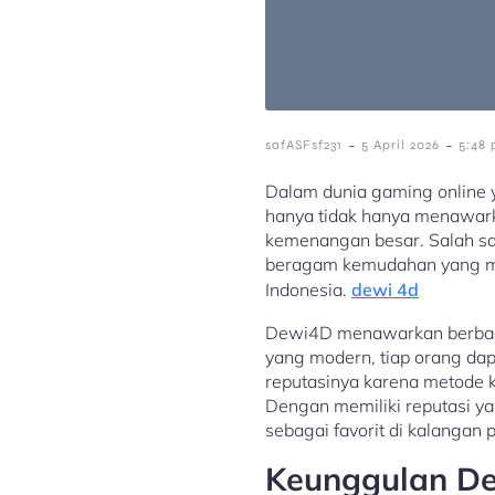
-
-
safASFsf231
5 April 2026
5:48
Dalam dunia gaming online 
hanya tidak hanya menawar
kemenangan besar. Salah sa
beragam kemudahan yang men
Indonesia.
dewi 4d
Dewi4D menawarkan berbagai
yang modern, tiap orang dap
reputasinya karena metode 
Dengan memiliki reputasi y
sebagai favorit di kalangan 
Keunggulan D