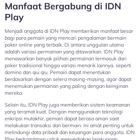
Manfaat Bergabung di IDN
Play
Menjadi anggota di IDN Play memberikan manfaat besar
bagi para pemain yang mencari pengalaman bermain
poker online yang terbaik. Di antara unggulan utama
adalah variasi permainan yang ditawarkan. IDN Play
menawarkan banyak pilihan permainan termasuk dari
poker tradisional hingga variasi menarik lainnya, seperti
domino dan qiu qiu. Pemain dapat menentukan
berdasarkan dengan selera masing-masing, agar dapat
menemukan permainan yang paling dengan keinginan
mereka.
Selain itu, IDN Play juga memberikan sistem keamanan
yang teramat kuat. Dengan menggunakan teknologi
enkripsi mutakhir, pemain dapat berasa aman saat
melakukan transaksi dan bermain. Ini amat penting untuk
melindungi data pribadi dan keuangan para anggota. IDN
Play berkomitmen untuk menyediakan lingkungan