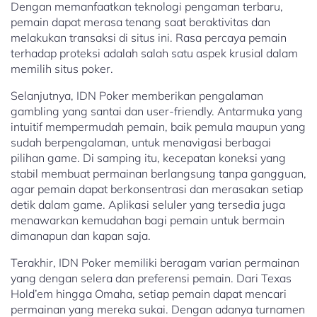
Dengan memanfaatkan teknologi pengaman terbaru,
pemain dapat merasa tenang saat beraktivitas dan
melakukan transaksi di situs ini. Rasa percaya pemain
terhadap proteksi adalah salah satu aspek krusial dalam
memilih situs poker.
Selanjutnya, IDN Poker memberikan pengalaman
gambling yang santai dan user-friendly. Antarmuka yang
intuitif mempermudah pemain, baik pemula maupun yang
sudah berpengalaman, untuk menavigasi berbagai
pilihan game. Di samping itu, kecepatan koneksi yang
stabil membuat permainan berlangsung tanpa gangguan,
agar pemain dapat berkonsentrasi dan merasakan setiap
detik dalam game. Aplikasi seluler yang tersedia juga
menawarkan kemudahan bagi pemain untuk bermain
dimanapun dan kapan saja.
Terakhir, IDN Poker memiliki beragam varian permainan
yang dengan selera dan preferensi pemain. Dari Texas
Hold’em hingga Omaha, setiap pemain dapat mencari
permainan yang mereka sukai. Dengan adanya turnamen