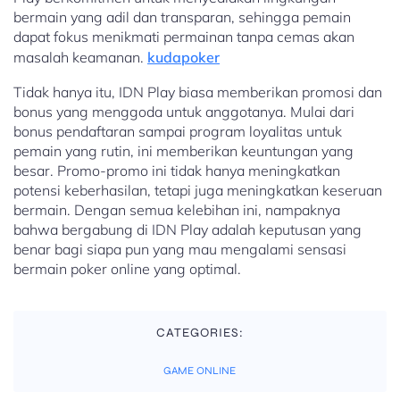
bermain yang adil dan transparan, sehingga pemain
dapat fokus menikmati permainan tanpa cemas akan
masalah keamanan.
kudapoker
Tidak hanya itu, IDN Play biasa memberikan promosi dan
bonus yang menggoda untuk anggotanya. Mulai dari
bonus pendaftaran sampai program loyalitas untuk
pemain yang rutin, ini memberikan keuntungan yang
besar. Promo-promo ini tidak hanya meningkatkan
potensi keberhasilan, tetapi juga meningkatkan keseruan
bermain. Dengan semua kelebihan ini, nampaknya
bahwa bergabung di IDN Play adalah keputusan yang
benar bagi siapa pun yang mau mengalami sensasi
bermain poker online yang optimal.
CATEGORIES:
GAME ONLINE