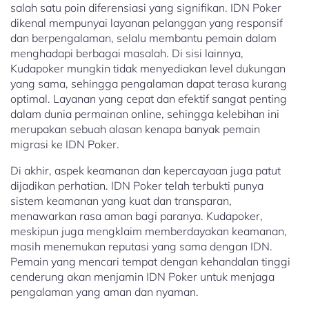
salah satu poin diferensiasi yang signifikan. IDN Poker
dikenal mempunyai layanan pelanggan yang responsif
dan berpengalaman, selalu membantu pemain dalam
menghadapi berbagai masalah. Di sisi lainnya,
Kudapoker mungkin tidak menyediakan level dukungan
yang sama, sehingga pengalaman dapat terasa kurang
optimal. Layanan yang cepat dan efektif sangat penting
dalam dunia permainan online, sehingga kelebihan ini
merupakan sebuah alasan kenapa banyak pemain
migrasi ke IDN Poker.
Di akhir, aspek keamanan dan kepercayaan juga patut
dijadikan perhatian. IDN Poker telah terbukti punya
sistem keamanan yang kuat dan transparan,
menawarkan rasa aman bagi paranya. Kudapoker,
meskipun juga mengklaim memberdayakan keamanan,
masih menemukan reputasi yang sama dengan IDN.
Pemain yang mencari tempat dengan kehandalan tinggi
cenderung akan menjamin IDN Poker untuk menjaga
pengalaman yang aman dan nyaman.