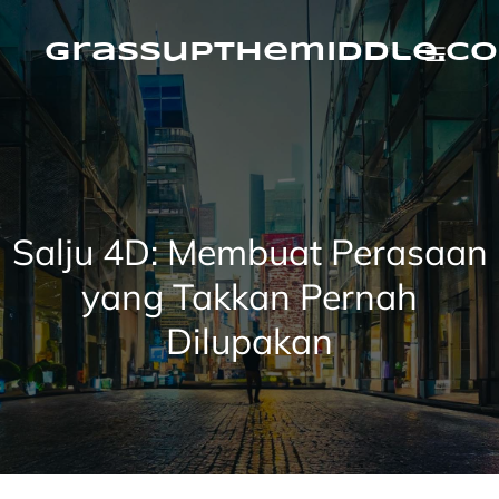
Skip
to
content
grassupthemiddle.c
Salju 4D: Membuat Perasaan
yang Takkan Pernah
Dilupakan