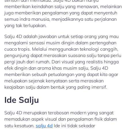
sensori dari memukau. Salju 4D bukan hanya
memberikan keindahan salju yang menawan, melainkan
juga memberikan pengalaman yang dapat menyentuh
semua indra manusia, menjadikannya satu perjalanan
yang tak terlupakan.
Salju 4D adalah jawaban untuk setiap orang yang mau
mengalami sensasi musim dingin dalam pertengahan
cuaca tropis. Melalui menggunakan teknologi canggih,
pengunjung dapat merasakan suasana salju tanpa perlu
pergi jauh dari rumah. Dari visual yang realistis hingga
efek dingin dan aroma khas musim salju, Salju 4D
memberikan sebuah petualangan yang dapat kita agar
melupakan sejenak kenyataan serta merasakan
keajaiban salju dalam bentuk yang paling imersif.
Ide Salju
Salju 4D merupakan terobosan modern yang sangat
memadukan aspek visual dan pengalaman fisik dalam
satu kesatuan.
salju 4d
Ide ini tidak sekadar