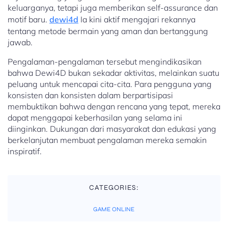
keluarganya, tetapi juga memberikan self-assurance dan
motif baru.
dewi4d
Ia kini aktif mengajari rekannya
tentang metode bermain yang aman dan bertanggung
jawab.
Pengalaman-pengalaman tersebut mengindikasikan
bahwa Dewi4D bukan sekadar aktivitas, melainkan suatu
peluang untuk mencapai cita-cita. Para pengguna yang
konsisten dan konsisten dalam berpartisipasi
membuktikan bahwa dengan rencana yang tepat, mereka
dapat menggapai keberhasilan yang selama ini
diinginkan. Dukungan dari masyarakat dan edukasi yang
berkelanjutan membuat pengalaman mereka semakin
inspiratif.
CATEGORIES:
GAME ONLINE