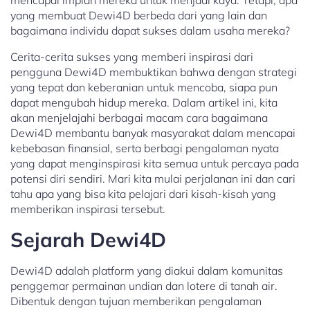
mencapai impian mereka untuk menjadi kaya. Tetapi, apa
yang membuat Dewi4D berbeda dari yang lain dan
bagaimana individu dapat sukses dalam usaha mereka?
Cerita-cerita sukses yang memberi inspirasi dari
pengguna Dewi4D membuktikan bahwa dengan strategi
yang tepat dan keberanian untuk mencoba, siapa pun
dapat mengubah hidup mereka. Dalam artikel ini, kita
akan menjelajahi berbagai macam cara bagaimana
Dewi4D membantu banyak masyarakat dalam mencapai
kebebasan finansial, serta berbagi pengalaman nyata
yang dapat menginspirasi kita semua untuk percaya pada
potensi diri sendiri. Mari kita mulai perjalanan ini dan cari
tahu apa yang bisa kita pelajari dari kisah-kisah yang
memberikan inspirasi tersebut.
Sejarah Dewi4D
Dewi4D adalah platform yang diakui dalam komunitas
penggemar permainan undian dan lotere di tanah air.
Dibentuk dengan tujuan memberikan pengalaman