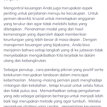
Mengontrol keuangan Anda juga merupakan aspek
penting untuk perjalanan menuju ke kecukupan . Untuk
pemain dewi4d, krusial untuk menetapkan anggaran
yang terukur dan agar tidak melebihi batas yang
ditetapkan . Penanaman modal yang dari hasil
kemenangan yang diperoleh dapat memberikan
keuntungan yang lebih besar di masa depan . Dengan
manajemen keuangan yang bijaksana , Anda bisa
menjamin bahwa setiap langkah yang di ke jutawan tidak
menyebabkan mengakibatkan Kita terjebak ke dalam
utang dan kebangkrutan.
Sebagai penutup , cara pandang pikiran yang positif serta
ketekunan merupakan landasan dalam mencapai
keberhasilan . Masing-masing pemain pasti menghadapi
rintangan dan kekalahan , tetapi krusial untuk selalu fokus
dan tidak putus asa . Memanfaatkan setiap pengalaman
yang ada sebagai pelajaran berharga untuk menjadi lebih
baik lagi merupakan metode yang agar tumbuh . Melalui
perpaduan strategi yang cerdas , pengelolaan keuangan