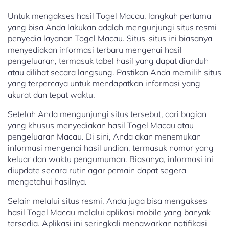
Untuk mengakses hasil Togel Macau, langkah pertama
yang bisa Anda lakukan adalah mengunjungi situs resmi
penyedia layanan Togel Macau. Situs-situs ini biasanya
menyediakan informasi terbaru mengenai hasil
pengeluaran, termasuk tabel hasil yang dapat diunduh
atau dilihat secara langsung. Pastikan Anda memilih situs
yang terpercaya untuk mendapatkan informasi yang
akurat dan tepat waktu.
Setelah Anda mengunjungi situs tersebut, cari bagian
yang khusus menyediakan hasil Togel Macau atau
pengeluaran Macau. Di sini, Anda akan menemukan
informasi mengenai hasil undian, termasuk nomor yang
keluar dan waktu pengumuman. Biasanya, informasi ini
diupdate secara rutin agar pemain dapat segera
mengetahui hasilnya.
Selain melalui situs resmi, Anda juga bisa mengakses
hasil Togel Macau melalui aplikasi mobile yang banyak
tersedia. Aplikasi ini seringkali menawarkan notifikasi