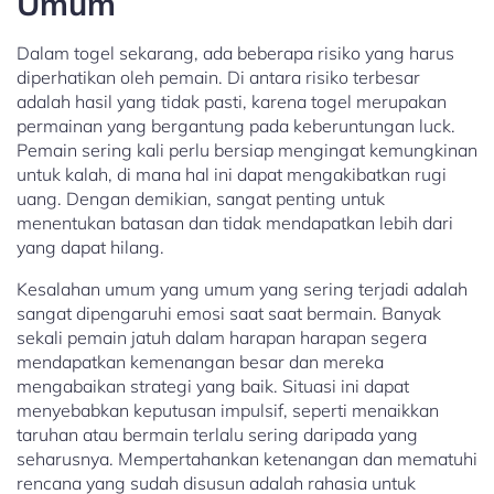
Umum
Dalam togel sekarang, ada beberapa risiko yang harus
diperhatikan oleh pemain. Di antara risiko terbesar
adalah hasil yang tidak pasti, karena togel merupakan
permainan yang bergantung pada keberuntungan luck.
Pemain sering kali perlu bersiap mengingat kemungkinan
untuk kalah, di mana hal ini dapat mengakibatkan rugi
uang. Dengan demikian, sangat penting untuk
menentukan batasan dan tidak mendapatkan lebih dari
yang dapat hilang.
Kesalahan umum yang umum yang sering terjadi adalah
sangat dipengaruhi emosi saat saat bermain. Banyak
sekali pemain jatuh dalam harapan harapan segera
mendapatkan kemenangan besar dan mereka
mengabaikan strategi yang baik. Situasi ini dapat
menyebabkan keputusan impulsif, seperti menaikkan
taruhan atau bermain terlalu sering daripada yang
seharusnya. Mempertahankan ketenangan dan mematuhi
rencana yang sudah disusun adalah rahasia untuk