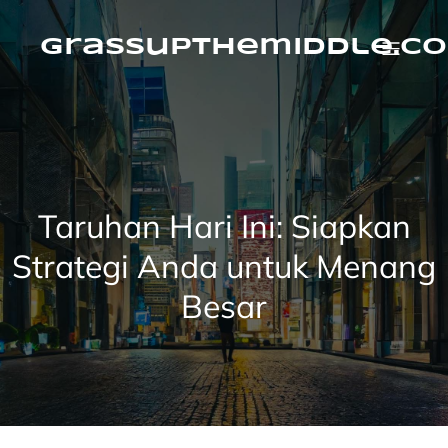
Skip
to
content
grassupthemiddle.c
Taruhan Hari Ini: Siapkan
Strategi Anda untuk Menang
Besar