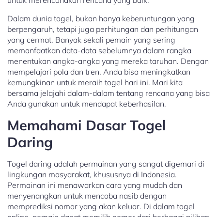
untuk merencanakan rencana yang baik.
Dalam dunia togel, bukan hanya keberuntungan yang
berpengaruh, tetapi juga perhitungan dan perhitungan
yang cermat. Banyak sekali pemain yang sering
memanfaatkan data-data sebelumnya dalam rangka
menentukan angka-angka yang mereka taruhan. Dengan
mempelajari pola dan tren, Anda bisa meningkatkan
kemungkinan untuk meraih togel hari ini. Mari kita
bersama jelajahi dalam-dalam tentang rencana yang bisa
Anda gunakan untuk mendapat keberhasilan.
Memahami Dasar Togel
Daring
Togel daring adalah permainan yang sangat digemari di
lingkungan masyarakat, khususnya di Indonesia.
Permainan ini menawarkan cara yang mudah dan
menyenangkan untuk mencoba nasib dengan
memprediksi nomor yang akan keluar. Di dalam togel