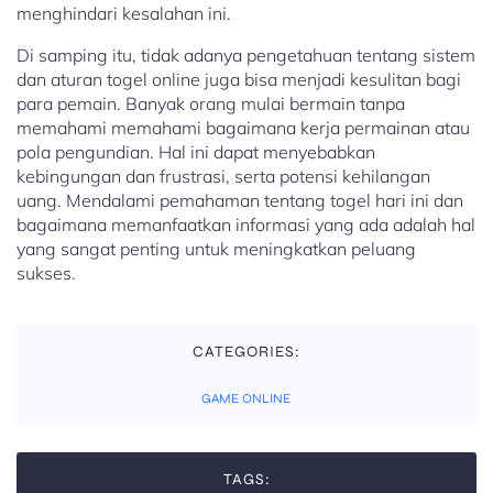
menghindari kesalahan ini.
Di samping itu, tidak adanya pengetahuan tentang sistem
dan aturan togel online juga bisa menjadi kesulitan bagi
para pemain. Banyak orang mulai bermain tanpa
memahami memahami bagaimana kerja permainan atau
pola pengundian. Hal ini dapat menyebabkan
kebingungan dan frustrasi, serta potensi kehilangan
uang. Mendalami pemahaman tentang togel hari ini dan
bagaimana memanfaatkan informasi yang ada adalah hal
yang sangat penting untuk meningkatkan peluang
sukses.
CATEGORIES:
GAME ONLINE
TAGS: