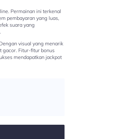
line. Permainan ini terkenal
em pembayaran yang luas,
efek suara yang
.
 Dengan visual yang menarik
 gacor. Fitur-fitur bonus
sukses mendapatkan jackpot