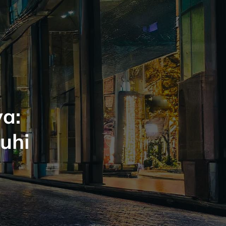
ya:
uhi