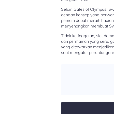
Selain Gates of Olympus, Swe
dengan konsep yang berwarn
pemain dapat meraih hadiah 
menyenangkan membuat Swee
Tidak ketinggalan, slot dem
dan permainan yang seru, game
yang ditawarkan menjadikan
saat mengatur peruntunganny