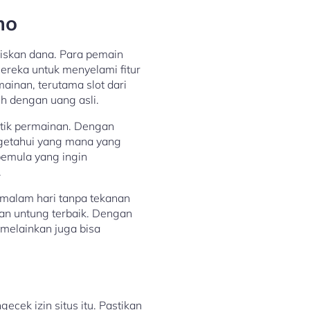
mo
skan dana. Para pemain
ereka untuk menyelami fitur
ainan, terutama slot dari
h dengan uang asli.
tik permainan. Dengan
getahui yang mana yang
pemula yang ingin
.
 malam hari tanpa tekanan
an untung terbaik. Dengan
melainkan juga bisa
cek izin situs itu. Pastikan