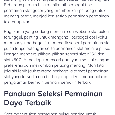
Beberapa pemain bisa menikmati berbagai tipe
permainan slot gacor yang memberikan peluang untuk
menang besar, menjadikan setiap permainan permainan
tak terlupakan.
Bagi kamu yang sedang mencari-cari website slot pulsa
terunggul, penting untuk mengenali berbagai opsi yaitu
mempunyai berbagai fitur menarik seperti permainan slot
pulsa tanpa potongan serta permainan slot melalui pulsa.
Dengan mengerti pilihan-pilihan seperti slot x250 dan
slot x500, Anda dapat mencari gam yang sesuai dengan
preferensi dan menambah peluang menang. Mari kita
jelajahi lebih jauh tentang berbagai alternatif permainan
slot yang tersedia dan berbagai tips demi mendapatkan
pengalaman bermain bermain semakin terbaik.
Panduan Seleksi Permainan
Daya Terbaik
Saat menentukan permainan pulsa, penting untuk