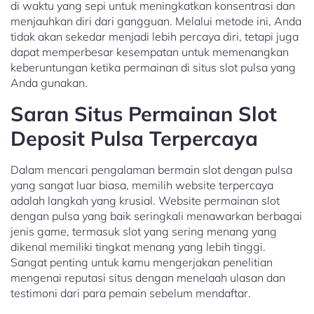
di waktu yang sepi untuk meningkatkan konsentrasi dan
menjauhkan diri dari gangguan. Melalui metode ini, Anda
tidak akan sekedar menjadi lebih percaya diri, tetapi juga
dapat memperbesar kesempatan untuk memenangkan
keberuntungan ketika permainan di situs slot pulsa yang
Anda gunakan.
Saran Situs Permainan Slot
Deposit Pulsa Terpercaya
Dalam mencari pengalaman bermain slot dengan pulsa
yang sangat luar biasa, memilih website terpercaya
adalah langkah yang krusial. Website permainan slot
dengan pulsa yang baik seringkali menawarkan berbagai
jenis game, termasuk slot yang sering menang yang
dikenal memiliki tingkat menang yang lebih tinggi.
Sangat penting untuk kamu mengerjakan penelitian
mengenai reputasi situs dengan menelaah ulasan dan
testimoni dari para pemain sebelum mendaftar.