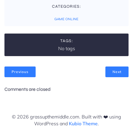
CATEGORIES:
GAME ONLINE
TAGS:
No tags
Previous
Next
Comments are closed
© 2026 grassupthemiddle.com. Built with ❤️ using
WordPress and
Kubio Theme
.