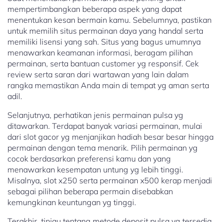
mempertimbangkan beberapa aspek yang dapat
menentukan kesan bermain kamu. Sebelumnya, pastikan
untuk memilih situs permainan daya yang handal serta
memiliki lisensi yang sah. Situs yang bagus umumnya
menawarkan keamanan informasi, beragam pilihan
permainan, serta bantuan customer yg responsif. Cek
review serta saran dari wartawan yang lain dalam
rangka memastikan Anda main di tempat yg aman serta
adil.
Selanjutnya, perhatikan jenis permainan pulsa yg
ditawarkan. Terdapat banyak variasi permainan, mulai
dari slot gacor yg menjanjikan hadiah besar besar hingga
permainan dengan tema menarik. Pilih permainan yg
cocok berdasarkan preferensi kamu dan yang
menawarkan kesempatan untung yg lebih tinggi.
Misalnya, slot x250 serta permainan x500 kerap menjadi
sebagai pilihan beberapa permain disebabkan
kemungkinan keuntungan yg tinggi.
Terakhir, tinjau tentang metode deposit pulsa yg tersedia