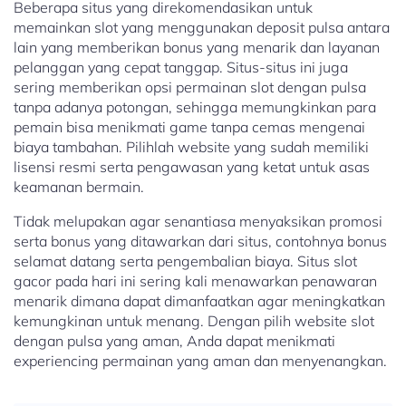
Beberapa situs yang direkomendasikan untuk
memainkan slot yang menggunakan deposit pulsa antara
lain yang memberikan bonus yang menarik dan layanan
pelanggan yang cepat tanggap. Situs-situs ini juga
sering memberikan opsi permainan slot dengan pulsa
tanpa adanya potongan, sehingga memungkinkan para
pemain bisa menikmati game tanpa cemas mengenai
biaya tambahan. Pilihlah website yang sudah memiliki
lisensi resmi serta pengawasan yang ketat untuk asas
keamanan bermain.
Tidak melupakan agar senantiasa menyaksikan promosi
serta bonus yang ditawarkan dari situs, contohnya bonus
selamat datang serta pengembalian biaya. Situs slot
gacor pada hari ini sering kali menawarkan penawaran
menarik dimana dapat dimanfaatkan agar meningkatkan
kemungkinan untuk menang. Dengan pilih website slot
dengan pulsa yang aman, Anda dapat menikmati
experiencing permainan yang aman dan menyenangkan.