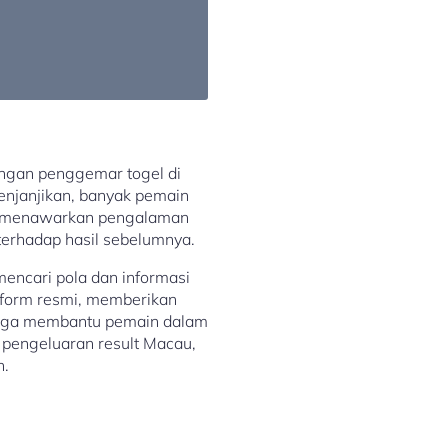
langan penggemar togel di
njanjikan, banyak pemain
au menawarkan pengalaman
terhadap hasil sebelumnya.
mencari pola dan informasi
tform resmi, memberikan
 juga membantu pemain dalam
 pengeluaran result Macau,
n.