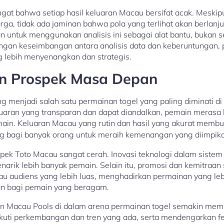
iingat bahwa setiap hasil keluaran Macau bersifat acak. Meskip
ga, tidak ada jaminan bahwa pola yang terlihat akan berlanju
an untuk menggunakan analisis ini sebagai alat bantu, bukan
engan keseimbangan antara analisis data dan keberuntungan,
lebih menyenangkan dan strategis.
n Prospek Masa Depan
 menjadi salah satu permainan togel yang paling diminati di
aran yang transparan dan dapat diandalkan, pemain merasa l
in. Keluaran Macau yang rutin dan hasil yang akurat memb
g bagi banyak orang untuk meraih kemenangan yang diimpik
pek Toto Macau sangat cerah. Inovasi teknologi dalam siste
arik lebih banyak pemain. Selain itu, promosi dan kemitraan
u audiens yang lebih luas, menghadirkan permainan yang leb
an bagi pemain yang beragam.
n Macau Pools di dalam arena permainan togel semakin memp
uti perkembangan dan tren yang ada, serta mendengarkan fe