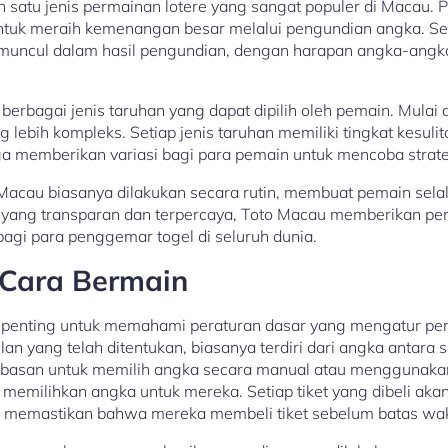
 satu jenis permainan lotere yang sangat populer di Macau.
ntuk meraih kemenangan besar melalui pengundian angka. Se
muncul dalam hasil pengundian, dengan harapan angka-angk
berbagai jenis taruhan yang dapat dipilih oleh pemain. Mulai 
 lebih kompleks. Setiap jenis taruhan memiliki tingkat kesul
a memberikan variasi bagi para pemain untuk mencoba strate
 Macau biasanya dilakukan secara rutin, membuat pemain sela
yang transparan dan terpercaya, Toto Macau memberikan p
gi para penggemar togel di seluruh dunia.
 Cara Bermain
penting untuk memahami peraturan dasar yang mengatur perm
an yang telah ditentukan, biasanya terdiri dari angka antara 
ebasan untuk memilih angka secara manual atau menggunakan
 memilihkan angka untuk mereka. Setiap tiket yang dibeli aka
s memastikan bahwa mereka membeli tiket sebelum batas wak