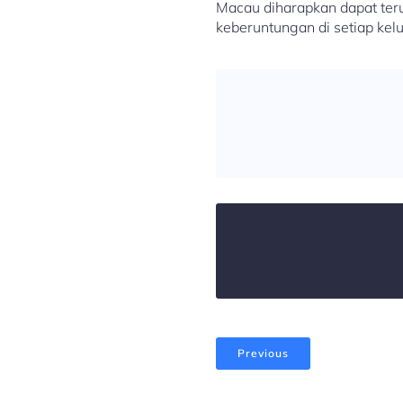
Macau diharapkan dapat ter
keberuntungan di setiap kel
Previous