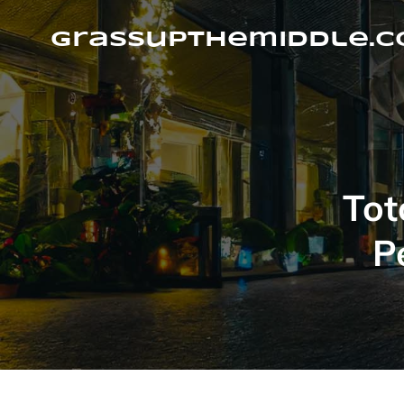
Skip
to
grassupthemiddle.
content
Tot
P