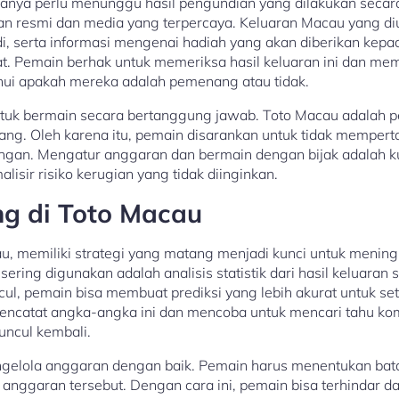
 hanya perlu menunggu hasil pengundian yang dilakukan secara r
uran resmi dan media yang terpercaya. Keluaran Macau yang
, serta informasi mengenai hadiah yang akan diberikan kepa
. Pemain berhak untuk memeriksa hasil keluaran ini dan m
hui apakah mereka adalah pemenang atau tidak.
ntuk bermain secara bertanggung jawab. Toto Macau adalah p
nang. Oleh karena itu, pemain disarankan untuk tidak mempert
gan. Mengatur anggaran dan bermain dengan bijak adalah k
lisir risiko kerugian yang tidak diinginkan.
ng di Toto Macau
, memiliki strategi yang matang menjadi kunci untuk menin
ering digunakan adalah analisis statistik dari hasil keluara
ul, pemain bisa membuat prediksi yang lebih akurat untuk set
ncatat angka-angka ini dan mencoba untuk mencari tahu kom
uncul kembali.
mengelola anggaran dengan baik. Pemain harus menentukan ba
 anggaran tersebut. Dengan cara ini, pemain bisa terhindar d