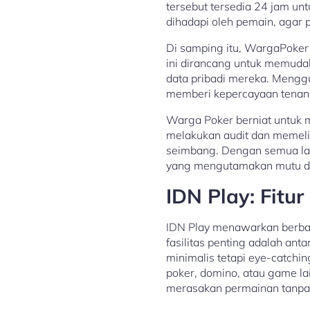
tersebut tersedia 24 jam u
dihadapi oleh pemain, agar
Di samping itu, WargaPoker
ini dirancang untuk memud
data pribadi mereka. Menggu
memberi kepercayaan tenan
Warga Poker berniat untuk 
melakukan audit dan memeli
seimbang. Dengan semua lay
yang mengutamakan mutu da
IDN Play: Fitu
IDN Play menawarkan berbaga
fasilitas penting adalah an
minimalis tetapi eye-catch
poker, domino, atau game l
merasakan permainan tanpa 