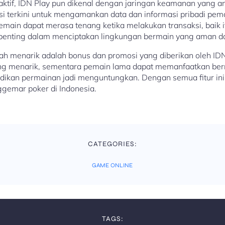
ktif, IDN Play pun dikenal dengan jaringan keamanan yang and
i terkini untuk mengamankan data dan informasi pribadi pem
main dapat merasa tenang ketika melakukan transaksi, baik 
i penting dalam menciptakan lingkungan bermain yang aman da
kalah menarik adalah bonus dan promosi yang diberikan oleh ID
ang menarik, sementara pemain lama dapat memanfaatkan b
kan permainan jadi menguntungkan. Dengan semua fitur ini, 
ggemar poker di Indonesia.
CATEGORIES:
GAME ONLINE
TAGS: