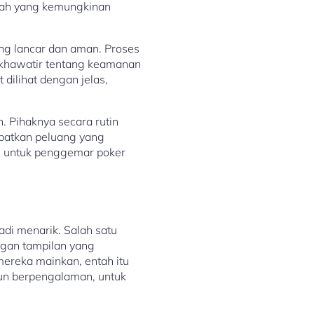
lah yang kemungkinan
ng lancar dan aman. Proses
khawatir tentang keamanan
dilihat dengan jelas,
 Pihaknya secara rutin
patkan peluang yang
l untuk penggemar poker
di menarik. Salah satu
ngan tampilan yang
ereka mainkan, entah itu
pun berpengalaman, untuk