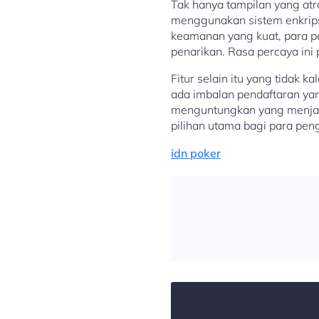
Tak hanya tampilan yang atra
menggunakan sistem enkrips
keamanan yang kuat, para pe
penarikan. Rasa percaya in
Fitur selain itu yang tidak 
ada imbalan pendaftaran y
menguntungkan yang menjadi
pilihan utama bagi para pen
idn poker