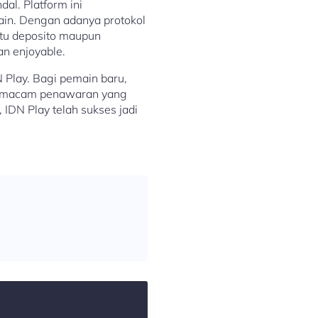
al. Platform ini
ain. Dengan adanya protokol
itu deposito maupun
n enjoyable.
N Play. Bagi pemain baru,
ermacam penawaran yang
IDN Play telah sukses jadi