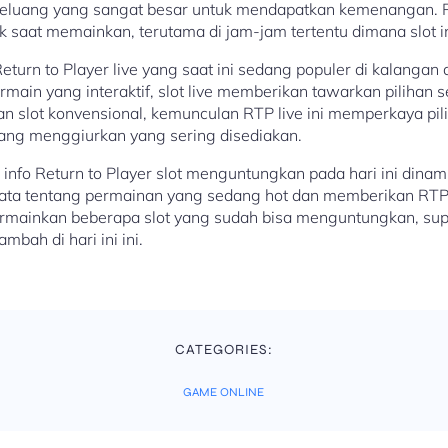
peluang yang sangat besar untuk mendapatkan kemenangan. 
saat memainkan, terutama di jam-jam tertentu dimana slot ini 
Return to Player live yang saat ini sedang populer di kalang
main yang interaktif, slot live memberikan tawarkan pilihan 
 slot konvensional, kemunculan RTP live ini memperkaya pilih
yang menggiurkan yang sering disediakan.
 info Return to Player slot menguntungkan pada hari ini dina
data tentang permainan yang sedang hot dan memberikan RT
ermainkan beberapa slot yang sudah bisa menguntungkan, s
bah di hari ini ini.
CATEGORIES:
GAME ONLINE