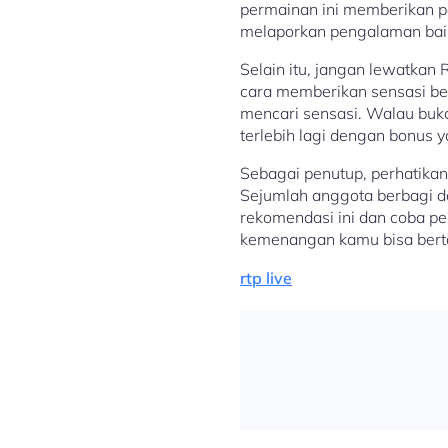
permainan ini memberikan 
melaporkan pengalaman baik 
Selain itu, jangan lewatkan 
cara memberikan sensasi ber
mencari sensasi. Walau bukan
terlebih lagi dengan bonus 
Sebagai penutup, perhatikan
Sejumlah anggota berbagi 
rekomendasi ini dan coba p
kemenangan kamu bisa bertam
rtp live