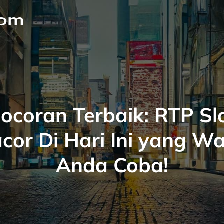
com
ocoran Terbaik: RTP Sl
cor Di Hari Ini yang Wa
Anda Coba!