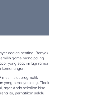
ayer adalah penting. Banyak
memilih game mana paling
cor yang saat ini lagi ramai
an kemenangan.
P mesin slot pragmatik
an yang berdaya saing. Tidak
ni, agar Anda sekalian bisa
na itu, perhatikan selalu