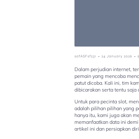
-
-
safASFsf231
24 January 2026
Dalam perjudian internet, t
pemain yang mencoba mencar
patut dicoba. Kali ini, tim 
dibicarakan serta tentu sa
Untuk para pecinta slot, men
adalah pilihan pilihan yang
hanya itu, kami juga akan me
memanfaatkan data ini demi
artikel ini dan persiapkan d