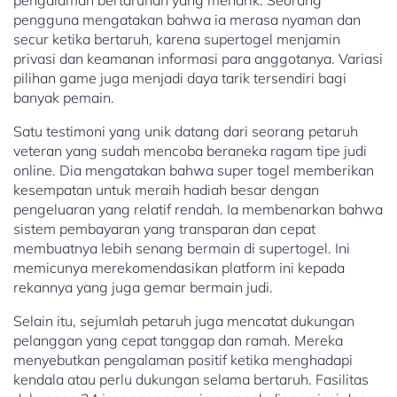
pengalaman bertaruhan yang menarik. Seorang
pengguna mengatakan bahwa ia merasa nyaman dan
secur ketika bertaruh, karena supertogel menjamin
privasi dan keamanan informasi para anggotanya. Variasi
pilihan game juga menjadi daya tarik tersendiri bagi
banyak pemain.
Satu testimoni yang unik datang dari seorang petaruh
veteran yang sudah mencoba beraneka ragam tipe judi
online. Dia mengatakan bahwa super togel memberikan
kesempatan untuk meraih hadiah besar dengan
pengeluaran yang relatif rendah. Ia membenarkan bahwa
sistem pembayaran yang transparan dan cepat
membuatnya lebih senang bermain di supertogel. Ini
memicunya merekomendasikan platform ini kepada
rekannya yang juga gemar bermain judi.
Selain itu, sejumlah petaruh juga mencatat dukungan
pelanggan yang cepat tanggap dan ramah. Mereka
menyebutkan pengalaman positif ketika menghadapi
kendala atau perlu dukungan selama bertaruh. Fasilitas