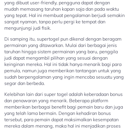
yang dibuat user-friendly, pengguna dapat dengan
mudah memasang taruhan kapan saja dan pada waktu
yang tepat. Hal ini membuat pengalaman berjudi semakin
sangat nyaman, tanpa perlu pergi ke tempat dan
mengunjungi judi fisik.
Di samping itu, supertogel pun dikenal dengan beragam
permainan yang ditawarkan. Mulai dari berbagai jenis
taruhan hingga sistem permainan yang baru, penggila
judi dapat mengambil pilihan yang sesuai dengan
keinginan mereka. Hal ini tidak hanya menarik bagi para
pemula, namun juga memberikan tantangan untuk yang
sudah berpengalaman yang ingin mencoba sesuatu yang
segar dan berbeda.
Kelebihan lain dari super togel adalah keberadaan bonus
dan penawaran yang menarik. Beberapa platform
memberikan berbagai benefit bagi pemain baru dan juga
yang telah lama bermain. Dengan kehadiran bonus
tersebut, para pemain dapat maksimalkan kesempatan
mereka dalam menang, maka hal ini menjadikan proses