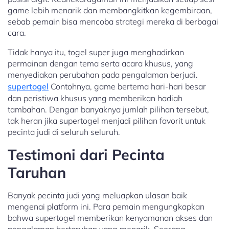
game lebih menarik dan membangkitkan kegembiraan,
sebab pemain bisa mencoba strategi mereka di berbagai
cara.
Tidak hanya itu, togel super juga menghadirkan
permainan dengan tema serta acara khusus, yang
menyediakan perubahan pada pengalaman berjudi.
supertogel
Contohnya, game bertema hari-hari besar
dan peristiwa khusus yang memberikan hadiah
tambahan. Dengan banyaknya jumlah pilihan tersebut,
tak heran jika supertogel menjadi pilihan favorit untuk
pecinta judi di seluruh seluruh.
Testimoni dari Pecinta
Taruhan
Banyak pecinta judi yang meluapkan ulasan baik
mengenai platform ini. Para pemain mengungkapkan
bahwa supertogel memberikan kenyamanan akses dan