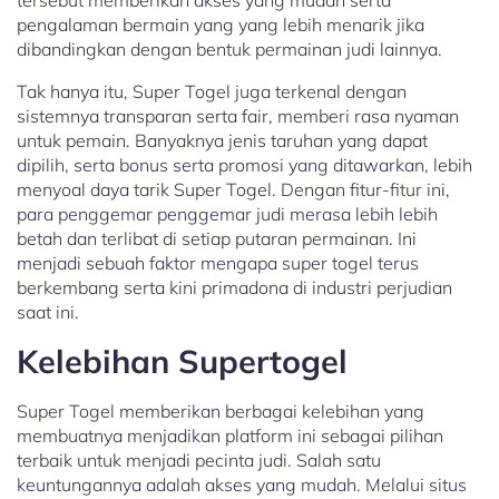
tersebut memberikan akses yang mudah serta
pengalaman bermain yang yang lebih menarik jika
dibandingkan dengan bentuk permainan judi lainnya.
Tak hanya itu, Super Togel juga terkenal dengan
sistemnya transparan serta fair, memberi rasa nyaman
untuk pemain. Banyaknya jenis taruhan yang dapat
dipilih, serta bonus serta promosi yang ditawarkan, lebih
menyoal daya tarik Super Togel. Dengan fitur-fitur ini,
para penggemar penggemar judi merasa lebih lebih
betah dan terlibat di setiap putaran permainan. Ini
menjadi sebuah faktor mengapa super togel terus
berkembang serta kini primadona di industri perjudian
saat ini.
Kelebihan Supertogel
Super Togel memberikan berbagai kelebihan yang
membuatnya menjadikan platform ini sebagai pilihan
terbaik untuk menjadi pecinta judi. Salah satu
keuntungannya adalah akses yang mudah. Melalui situs