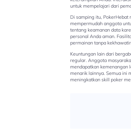
untuk mempelajari dari pem
Di samping itu, PokerHebat m
mempermudah anggota untuk 
tentang keamanan data kare
personal Anda aman. Fasili
permainan tanpa kekhawatir
Keuntungan lain dari berga
regular. Anggota masyaraka
mendapatkan kemenangan leb
menarik lainnya. Semua ini 
meningkatkan skill poker 