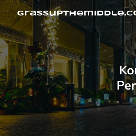
Skip
to
grassupthemiddle.
content
Ko
Per