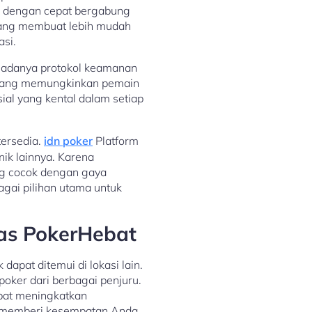
sa dengan cepat bergabung
yang membuat lebih mudah
si.
n adanya protokol keamanan
t yang memungkinkan pemain
al yang kental dalam setiap
tersedia.
idn poker
Platform
ik lainnya. Karena
ng cocok dengan gaya
gai pilihan utama untuk
as PokerHebat
pat ditemui di lokasi lain.
oker dari berbagai penjuru.
apat meningkatkan
ga memberi kesempatan Anda