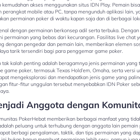
alah kemudahan akses menggunakan situs IDN Play. Pemain bi
perangkat mobile atau PC, tanpa mengunduh aplikasi lain, 
an permainan poker di waktu kapan saja dan di berbagai loka
ikenal dengan permainan berkonsep adil serta terbuka. Denga
mi permainan yang bebas dari kecurangan. Fasilitas live cha
ng dengan pengedar dan pemain lain, memberikan elemen sosi
 daya tarik tersendiri bagi para penggemar game poker.
h tak kalah penting adalah beragamnya jenis permainan yang 
pe game poker, termasuk Texas Hold’em, Omaha, serta versi un
dapat mengeksplorasi dan mendapatkan jenis game yang pali
an fitur-fitur unggulan tersebut menyebabkan IDN Poker seba
maya.
njadi Anggota dengan Komunit
nitas PokerHebat memberikan berbagai manfaat yang tidak da
dalah peluang untuk terhubung dengan anggota lain pemain p
apat berbagi pengalaman, taktik, dan tips permainan yang d
si ini bukan hanya membuat permainan lebih seru, namun ju