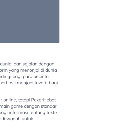
 dunia, dan sejalan dengan
form yang menonjol di dunia
dingi bagi para pecinta
rhasil menjadi favorit bagi
 online, tetapi PokerHebat
ermain game dengan standar
agi informasi tentang taktik
jadi wadah untuk