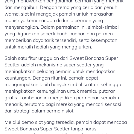
yang menawarkan pengalaman bermain yang menarik
dan menghibur. Dengan tema yang ceria dan penuh
warna, slot ini mengajak pemain untuk merasakan
manisnya kemenangan di dunia permen yang
menyenangkan. Dalam permainan ini, simbol-simbol
yang digunakan seperti buah-buahan dan permen
memberikan daya tarik tersendiri, serta kesempatan
untuk meraih hadiah yang menggiurkan.
Salah satu fitur unggulan dari Sweet Bonanza Super
Scatter adalah mekanisme super scatter yang
meningkatkan peluang pemain untuk mendapatkan
keuntungan. Dengan fitur ini, pemain dapat
mengumpulkan lebih banyak simbol scatter, sehingga
meningkatkan kemungkinan untuk memicu putaran
gratis. Tambahan ini menjadikan permainan semakin
menarik, terutama bagi mereka yang mencari sensasi
dan strategi dalam bermain slot.
Melalui demo slot yang tersedia, pemain dapat mencoba
Sweet Bonanza Super Scatter tanpa harus