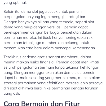
yang optimal.
Selain itu, demo slot juga cocok untuk pemain
berpengalaman yang ingin menguji strategi baru.
Dengan banyaknya pilihan yang tersedia, seperti slot
demo yang mirip dengan versi asli, pemain dapat
bereksperimen dengan berbagai pendekatan dalam
permainan mereka. Ini tidak hanya meningkatkan skill
permainan tetapi juga memberikan peluang untuk
menemukan cara baru dalam mencapai kemenangan.
Terakhir, slot demo gratis sangat membantu dalam
meminimalkan risiko finansial. Pemain dapat menikmati
seluruh pengalaman bermain tanpa tekanan kehilangan
uang. Dengan menggunakan akun demo slot, pemain
dapat bermain sesering yang mereka mau, menciptakan
strategi permainan yang efektif dan merasa lebih percaya
diri saat akhirnya beralih ke permainan dengan taruhan
uang asli.
Cara Bermain dan Fitur