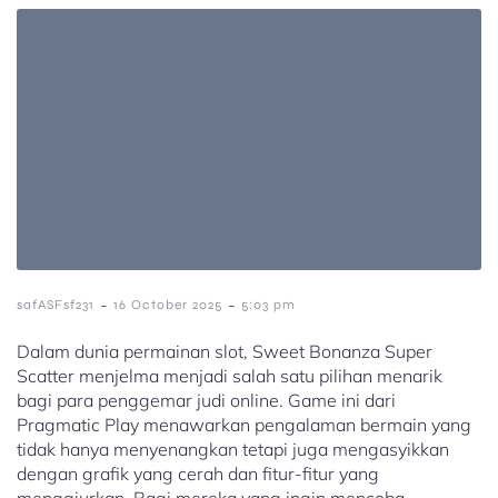
-
-
safASFsf231
16 October 2025
5:03 pm
Dalam dunia permainan slot, Sweet Bonanza Super
Scatter menjelma menjadi salah satu pilihan menarik
bagi para penggemar judi online. Game ini dari
Pragmatic Play menawarkan pengalaman bermain yang
tidak hanya menyenangkan tetapi juga mengasyikkan
dengan grafik yang cerah dan fitur-fitur yang