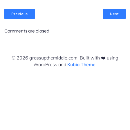
Previous
Next
Comments are closed
© 2026 grassupthemiddle.com. Built with ❤️ using
WordPress and
Kubio Theme
.