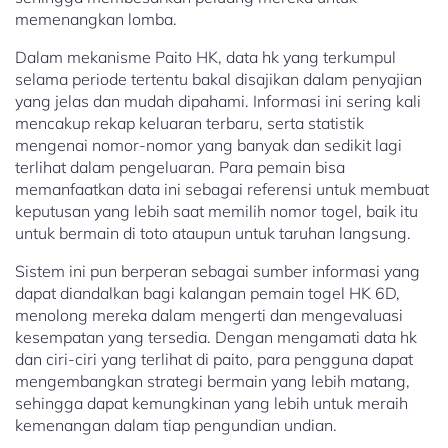
memenangkan lomba.
Dalam mekanisme Paito HK, data hk yang terkumpul
selama periode tertentu bakal disajikan dalam penyajian
yang jelas dan mudah dipahami. Informasi ini sering kali
mencakup rekap keluaran terbaru, serta statistik
mengenai nomor-nomor yang banyak dan sedikit lagi
terlihat dalam pengeluaran. Para pemain bisa
memanfaatkan data ini sebagai referensi untuk membuat
keputusan yang lebih saat memilih nomor togel, baik itu
untuk bermain di toto ataupun untuk taruhan langsung.
Sistem ini pun berperan sebagai sumber informasi yang
dapat diandalkan bagi kalangan pemain togel HK 6D,
menolong mereka dalam mengerti dan mengevaluasi
kesempatan yang tersedia. Dengan mengamati data hk
dan ciri-ciri yang terlihat di paito, para pengguna dapat
mengembangkan strategi bermain yang lebih matang,
sehingga dapat kemungkinan yang lebih untuk meraih
kemenangan dalam tiap pengundian undian.