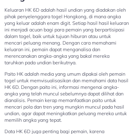
Keluaran HK 6D adalah hasil undian yang diadakan oleh
pihak penyelenggara togel Hongkong, di mana angka
yang keluar adalah enam digit. Setiap hasil hasil keluaran
ini menjadi acuan bagi para pemain yang berpartisipasi
dalam togel, baik untuk tujuan hiburan atau untuk
mencari peluang menang. Dengan cara memahami
keluaran ini, pemain dapat menganalisa dan
merencanakan angka-angka yang bakal mereka
taruhkan pada undian berikutnya.
Paito HK adalah media yang umum dipakai oleh pemain
togel untuk memvisualisasikan dan memahami data hasil
HK 6D. Dengan paito ini, informasi mengenai angka-
angka yang telah muncul sebelumnya dapat dilihat dan
dianalisis. Pemain kerap memanfaatkan paito untuk
mencari pola dan tren yang mungkin muncul pada hasil
undian, agar dapat meningkatkan peluang mereka untuk
memilih angka yang tepat.
Data HK 6D juga penting bagi pemain, karena