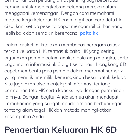
permainan dan peluang amat penting bagi beberapa
pemain untuk meningkatkan peluang mereka dalam
menggapai kemenangan. Dengan cara memahami
metode kerja keluaran HK enam digit dan cara data hk
disajikan, setiap peserta dapat mengambil pilihan yang
lebih baik dan semakin berencana.
paito hk
Dalam artikel ini kita akan membahas beragam aspek
terkait keluaran HK, termasuk paito HK yang sering
digunakan pemain dalam analisa pola angka angka, serta
bagaimana informasi hk 6 digit serta hasil Hongkong 6D
dapat membantu para pemain dalam meramal numerik
yang memiliki memiliki kemungkinan besar untuk keluar.
Kita juga akan bisa menjelajahi informasi tentang
permainan toto HK serta koneksinya dengan permainan
lainnya. Dengan begitu, Anda semua akan mendapat
pemahaman yang sangat mendalam dan berhubungan
tentang alam togel HK dan metode meningkatkan
kesempatan Anda.
Pengertian Keluaran HK 6D