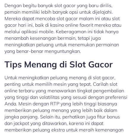
Dengan begitu banyak slot gacor yang baru dirilis,
pemain memiliki lebih banyak opsi untuk dijelajahi.
Mereka dapat mencoba slot gacor malam ini atau slot
gacor hari ini, baik di kasino online favorit mereka atau
melalui aplikasi mobile. Keberagaman ini tidak hanya
menambah kesenangan bermain, tetapi juga
meningkatkan peluang untuk menemukan permainan
yang benar-benar menguntungkan.
Tips Menang di Slot Gacor
Untuk meningkatkan peluang menang di slot gacor,
penting untuk memilih mesin yang tepat. Carilah slot
online terbaru yang menawarkan tingkat pengembalian
yang tinggi dan volatilitas yang sesuai dengan preferensi
Anda. Mesin dengan RTP yang lebih tinggi biasanya
memberikan peluang menang yang lebih baik dalam
jangka panjang. Selain itu, perhatikan juga fitur bonus
dan jackpot yang ditawarkan, karena ini dapat
memberikan peluang ekstra untuk meraih kemenangan