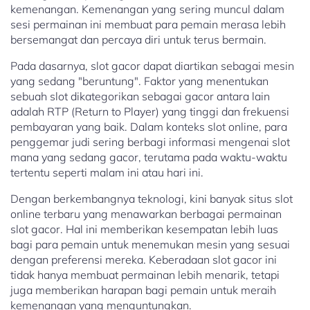
kemenangan. Kemenangan yang sering muncul dalam
sesi permainan ini membuat para pemain merasa lebih
bersemangat dan percaya diri untuk terus bermain.
Pada dasarnya, slot gacor dapat diartikan sebagai mesin
yang sedang "beruntung". Faktor yang menentukan
sebuah slot dikategorikan sebagai gacor antara lain
adalah RTP (Return to Player) yang tinggi dan frekuensi
pembayaran yang baik. Dalam konteks slot online, para
penggemar judi sering berbagi informasi mengenai slot
mana yang sedang gacor, terutama pada waktu-waktu
tertentu seperti malam ini atau hari ini.
Dengan berkembangnya teknologi, kini banyak situs slot
online terbaru yang menawarkan berbagai permainan
slot gacor. Hal ini memberikan kesempatan lebih luas
bagi para pemain untuk menemukan mesin yang sesuai
dengan preferensi mereka. Keberadaan slot gacor ini
tidak hanya membuat permainan lebih menarik, tetapi
juga memberikan harapan bagi pemain untuk meraih
kemenangan yang menguntungkan.