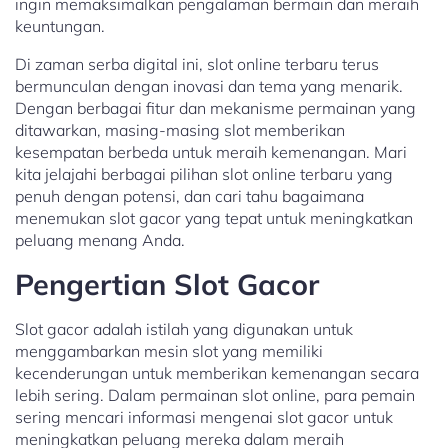
ingin memaksimalkan pengalaman bermain dan meraih
keuntungan.
Di zaman serba digital ini, slot online terbaru terus
bermunculan dengan inovasi dan tema yang menarik.
Dengan berbagai fitur dan mekanisme permainan yang
ditawarkan, masing-masing slot memberikan
kesempatan berbeda untuk meraih kemenangan. Mari
kita jelajahi berbagai pilihan slot online terbaru yang
penuh dengan potensi, dan cari tahu bagaimana
menemukan slot gacor yang tepat untuk meningkatkan
peluang menang Anda.
Pengertian Slot Gacor
Slot gacor adalah istilah yang digunakan untuk
menggambarkan mesin slot yang memiliki
kecenderungan untuk memberikan kemenangan secara
lebih sering. Dalam permainan slot online, para pemain
sering mencari informasi mengenai slot gacor untuk
meningkatkan peluang mereka dalam meraih