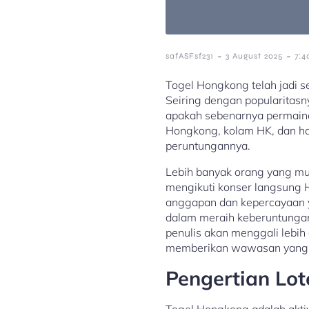
-
-
safASFsf231
3 August 2025
7:4
Togel Hongkong telah jadi s
Seiring dengan popularitas
apakah sebenarnya permainan
Hongkong, kolam HK, dan hasi
peruntungannya.
Lebih banyak orang yang mul
mengikuti konser langsung HK
anggapan dan kepercayaan ya
dalam meraih keberuntungan,
penulis akan menggali lebih 
memberikan wawasan yang le
Pengertian Lo