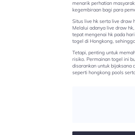
menarik perhatian masyarakat
kegembiraan bagi para pema
Situs live hk serta live dr
Melalui adanya live draw hk
tepat mengenai hk pada hari
togel di Hongkong, sehingga
Tetapi, penting untuk mema
risiko. Permainan togel ini 
disarankan untuk bijaksana 
seperti hongkong pools sert