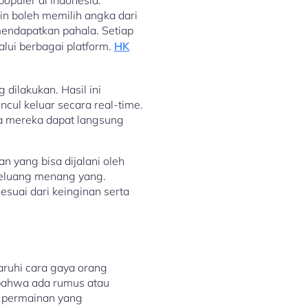
opuler di Indonesia.
in boleh memilih angka dari
mendapatkan pahala. Setiap
lui berbagai platform.
HK
dilakukan. Hasil ini
cul keluar secara real-time.
na mereka dapat langsung
n yang bisa dijalani oleh
 peluang menang yang.
suai dari keinginan serta
ruhi cara gaya orang
 bahwa ada rumus atau
 permainan yang