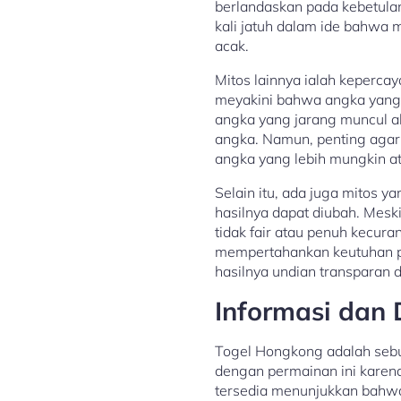
berlandaskan pada kebetulan
kali jatuh dalam ide bahwa 
acak.
Mitos lainnya ialah keperc
meyakini bahwa angka yang 
angka yang jarang muncul ak
angka. Namun, penting agar 
angka yang lebih mungkin at
Selain itu, ada juga mitos 
hasilnya dapat diubah. Mesk
tidak fair atau penuh kecura
mempertahankan keutuhan pe
hasilnya undian transparan d
Informasi dan 
Togel Hongkong adalah sebua
dengan permainan ini karen
tersedia menunjukkan bahwa 