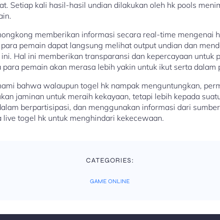
. Setiap kali hasil-hasil undian dilakukan oleh hk pools meni
in.
aw hongkong memberikan informasi secara real-time mengenai ha
, para pemain dapat langsung melihat output undian dan men
 ini. Hal ini memberikan transparansi dan kepercayaan untu
 para pemain akan merasa lebih yakin untuk ikut serta dalam 
hami bahwa walaupun togel hk nampak menguntungkan, permai
bukan jaminan untuk meraih kekayaan, tetapi lebih kepada sua
dalam berpartisipasi, dan menggunakan informasi dari sumber
a live togel hk untuk menghindari kekecewaan.
CATEGORIES:
GAME ONLINE