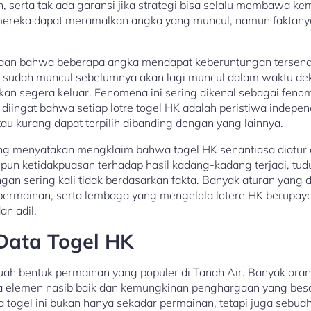
, serta tak ada garansi jika strategi bisa selalu membawa k
mereka dapat meramalkan angka yang muncul, namun faktanya 
ayaan bahwa beberapa angka mendapat keberuntungan tersendi
sudah muncul sebelumnya akan lagi muncul dalam waktu dek
an segera keluar. Fenomena ini sering dikenal sebagai fenom
diingat bahwa setiap lotre togel HK adalah peristiwa indepen
au kurang dapat terpilih dibanding dengan yang lainnya.
yang menyatakan mengklaim bahwa togel HK senantiasa diatur o
ipun ketidakpuasan terhadap hasil kadang-kadang terjadi, tu
ngan sering kali tidak berdasarkan fakta. Banyak aturan yang 
rmainan, serta lembaga yang mengelola lotere HK berupaya
an adil.
Data Togel HK
h bentuk permainan yang populer di Tanah Air. Banyak orang
a elemen nasib baik dan kemungkinan penghargaan yang besar
togel ini bukan hanya sekadar permainan, tetapi juga sebua