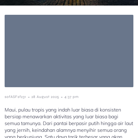
-
-
safASFsf231
28 August 2025
4:37 pm
Maui, pulau tropis yang indah luar biasa di konsisten
bersiap menawarkan aktivitas yang luar biasa bagi
semua tamunya. Dari pantai berpasir putih hingga air laut
yang jernih, keindahan alamnya menyihir semua orang
yang berkunjung. Satu daya tarik terbesar yang akan