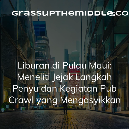
Skip
to
content
grassupthemiddle.c
Liburan di Pulau Maui:
Meneliti Jejak Langkah
Penyu dan Kegiatan Pub
Crawl yang Mengasyikkan