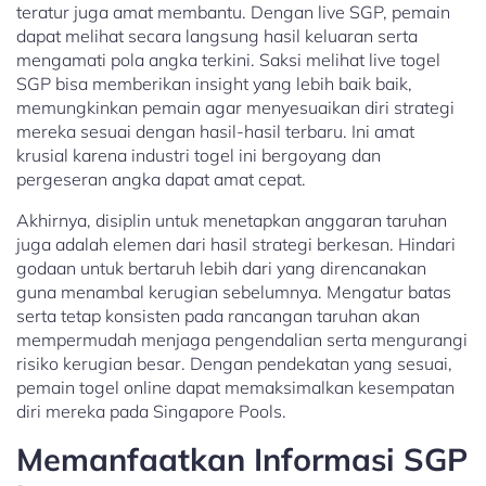
teratur juga amat membantu. Dengan live SGP, pemain
dapat melihat secara langsung hasil keluaran serta
mengamati pola angka terkini. Saksi melihat live togel
SGP bisa memberikan insight yang lebih baik baik,
memungkinkan pemain agar menyesuaikan diri strategi
mereka sesuai dengan hasil-hasil terbaru. Ini amat
krusial karena industri togel ini bergoyang dan
pergeseran angka dapat amat cepat.
Akhirnya, disiplin untuk menetapkan anggaran taruhan
juga adalah elemen dari hasil strategi berkesan. Hindari
godaan untuk bertaruh lebih dari yang direncanakan
guna menambal kerugian sebelumnya. Mengatur batas
serta tetap konsisten pada rancangan taruhan akan
mempermudah menjaga pengendalian serta mengurangi
risiko kerugian besar. Dengan pendekatan yang sesuai,
pemain togel online dapat memaksimalkan kesempatan
diri mereka pada Singapore Pools.
Memanfaatkan Informasi SGP