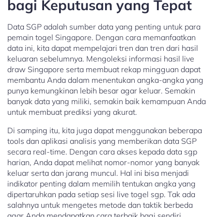
bagi Keputusan yang Tepat
Data SGP adalah sumber data yang penting untuk para
pemain togel Singapore. Dengan cara memanfaatkan
data ini, kita dapat mempelajari tren dan tren dari hasil
keluaran sebelumnya. Mengoleksi informasi hasil live
draw Singapore serta membuat rekap mingguan dapat
membantu Anda dalam menentukan angka-angka yang
punya kemungkinan lebih besar agar keluar. Semakin
banyak data yang miliki, semakin baik kemampuan Anda
untuk membuat prediksi yang akurat.
Di samping itu, kita juga dapat menggunakan beberapa
tools dan aplikasi analisis yang memberikan data SGP
secara real-time. Dengan cara akses kepada data sgp
harian, Anda dapat melihat nomor-nomor yang banyak
keluar serta dan jarang muncul. Hal ini bisa menjadi
indikator penting dalam memilih tentukan angka yang
dipertaruhkan pada setiap sesi live togel sgp. Tak ada
salahnya untuk mengetes metode dan taktik berbeda
agar Anda mendapatkan cara terbaik bagi sendiri.