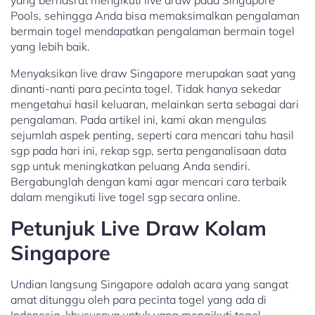
yang berhasrat mengikuti live draw pada Singapore
Pools, sehingga Anda bisa memaksimalkan pengalaman
bermain togel mendapatkan pengalaman bermain togel
yang lebih baik.
Menyaksikan live draw Singapore merupakan saat yang
dinanti-nanti para pecinta togel. Tidak hanya sekedar
mengetahui hasil keluaran, melainkan serta sebagai dari
pengalaman. Pada artikel ini, kami akan mengulas
sejumlah aspek penting, seperti cara mencari tahu hasil
sgp pada hari ini, rekap sgp, serta penganalisaan data
sgp untuk meningkatkan peluang Anda sendiri.
Bergabunglah dengan kami agar mencari cara terbaik
dalam mengikuti live togel sgp secara online.
Petunjuk Live Draw Kolam
Singapore
Undian langsung Singapore adalah acara yang sangat
amat ditunggu oleh para pecinta togel yang ada di