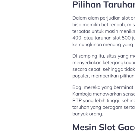
Pilihan Taruha
Dalam alam perjudian slot o
bisa memilih bet rendah, mi
terbatas untuk masih menikma
400, atau taruhan slot 500 
kemungkinan menang yang l
Di samping itu, situs yang
menyediakan keterjangkauan
secara cepat, sehingga tid
populer, memberikan pilihan
Bagi mereka yang berminat me
Kamboja menawarkan sensasi
RTP yang lebih tinggi, seh
taruhan yang beragam serta
banyak orang.
Mesin Slot Ga