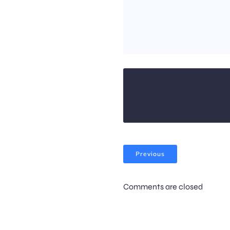
Previous
Comments are closed