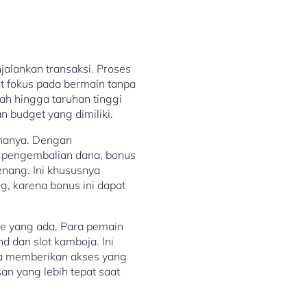
alankan transaksi. Proses
t fokus pada bermain tanpa
ah hingga taruhan tinggi
budget yang dimiliki.
unanya. Dengan
 pengembalian dana, bonus
nang. Ini khususnya
, karena bonus ini dapat
ne yang ada. Para pemain
d dan slot kamboja. Ini
a memberikan akses yang
n yang lebih tepat saat