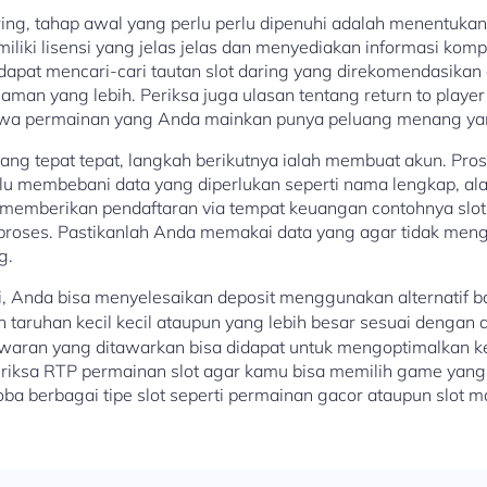
ring, tahap awal yang perlu perlu dipenuhi adalah menentuk
miliki lisensi yang jelas jelas dan menyediakan informasi kom
dapat mencari-cari tautan slot daring yang direkomendasikan 
an yang lebih. Periksa juga ulasan tentang return to player
wa permainan yang Anda mainkan punya peluang menang yan
ang tepat tepat, langkah berikutnya ialah membuat akun. Prose
u membebani data yang diperlukan seperti nama lengkap, ala
 memberikan pendaftaran via tempat keuangan contohnya slo
proses. Pastikanlah Anda memakai data yang agar tidak meng
g.
, Anda bisa menyelesaikan deposit menggunakan alternatif b
ah taruhan kecil kecil ataupun yang lebih besar sesuai denga
waran yang ditawarkan bisa didapat untuk mengoptimalkan 
iksa RTP permainan slot agar kamu bisa memilih game yang
oba berbagai tipe slot seperti permainan gacor ataupun slot 