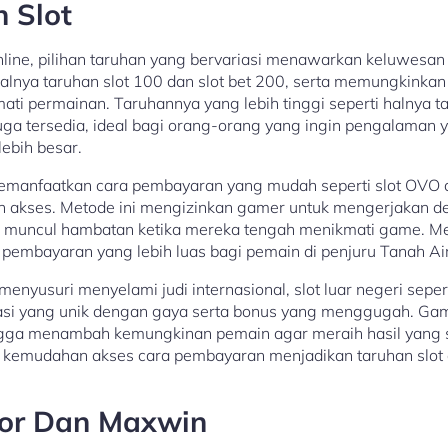
n Slot
nline, pilihan taruhan yang bervariasi menawarkan keluwesan
salnya taruhan slot 100 dan slot bet 200, serta memungkink
ti permainan. Taruhannya yang lebih tinggi seperti halnya ta
juga tersedia, ideal bagi orang-orang yang ingin pengalaman y
ebih besar.
 memanfaatkan cara pembayaran yang mudah seperti slot OV
 akses. Metode ini mengizinkan gamer untuk mengerjakan de
ak muncul hambatan ketika mereka tengah menikmati game. Me
 pembayaran yang lebih luas bagi pemain di penjuru Tanah Air
nyusuri menyelami judi internasional, slot luar negeri sepert
 yang unik dengan gaya serta bonus yang menggugah. Game i
ingga menambah kemungkinan pemain agar meraih hasil yang s
 kemudahan akses cara pembayaran menjadikan taruhan slot
cor Dan Maxwin