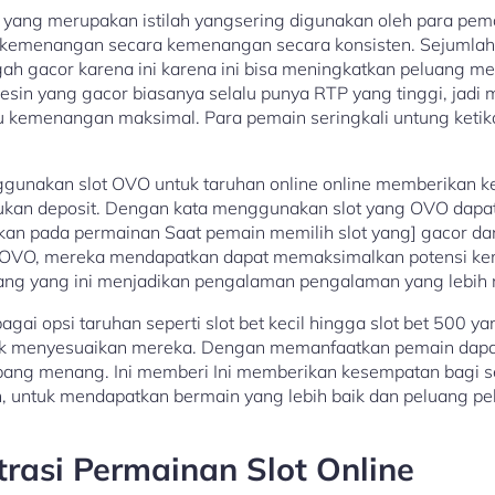
ah yang merupakan istilah yangsering digunakan oleh para p
 kemenangan secara kemenangan secara konsisten. Sejumlah
gah gacor karena ini karena ini bisa meningkatkan peluang 
sin yang gacor biasanya selalu punya RTP yang tinggi, jadi
kemenangan maksimal. Para pemain seringkali untung ketika
gunakan slot OVO untuk taruhan online online memberikan 
kan deposit. Dengan kata menggunakan slot yang OVO dapat 
n pada permainan Saat pemain memilih slot yang] gacor da
i OVO, mereka mendapatkan dapat memaksimalkan potensi ke
ang yang ini menjadikan pengalaman pengalaman yang lebih
bagai opsi taruhan seperti slot bet kecil hingga slot bet 500 y
k menyesuaikan mereka. Dengan memanfaatkan pemain dapa
ang menang. Ini memberi Ini memberikan kesempatan bagi s
 untuk mendapatkan bermain yang lebih baik dan peluang pe
trasi Permainan Slot Online