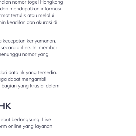
ndian nomor togel Hongkong
 dan mendapatkan informasi
at tertulis atau melalui
n keadilan dan akurasi di
ena kecepatan kenyamanan.
 secara online. Ini memberi
t menunggu nomor yang
dari data hk yang tersedia.
ngga dapat mengambil
i bagian yang krusial dalam
 HK
sebut berlangsung. Live
orm online yang layanan