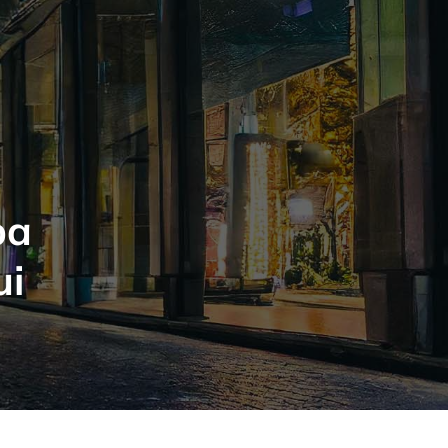
pa
ui