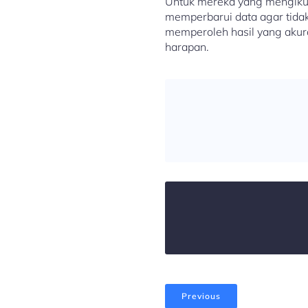
Untuk mereka yang mengikuti 
memperbarui data agar tidak
memperoleh hasil yang akura
harapan.
Previous