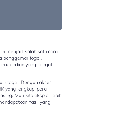
ini menjadi salah satu cara
ra penggemar togel,
 pengundian yang sangat
ain togel. Dengan akses
HK yang lengkap, para
ng. Mari kita eksplor lebih
mendapatkan hasil yang