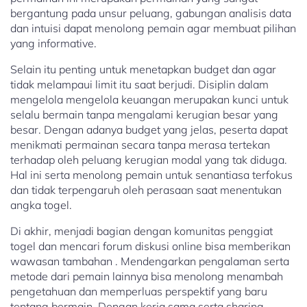
bergantung pada unsur peluang, gabungan analisis data
dan intuisi dapat menolong pemain agar membuat pilihan
yang informative.
Selain itu penting untuk menetapkan budget dan agar
tidak melampaui limit itu saat berjudi. Disiplin dalam
mengelola mengelola keuangan merupakan kunci untuk
selalu bermain tanpa mengalami kerugian besar yang
besar. Dengan adanya budget yang jelas, peserta dapat
menikmati permainan secara tanpa merasa tertekan
terhadap oleh peluang kerugian modal yang tak diduga.
Hal ini serta menolong pemain untuk senantiasa terfokus
dan tidak terpengaruh oleh perasaan saat menentukan
angka togel.
Di akhir, menjadi bagian dengan komunitas penggiat
togel dan mencari forum diskusi online bisa memberikan
wawasan tambahan . Mendengarkan pengalaman serta
metode dari pemain lainnya bisa menolong menambah
pengetahuan dan memperluas perspektif yang baru
tentang bermain. Dengan kerja sama serta sharing