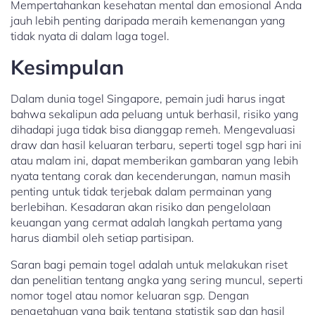
Mempertahankan kesehatan mental dan emosional Anda
jauh lebih penting daripada meraih kemenangan yang
tidak nyata di dalam laga togel.
Kesimpulan
Dalam dunia togel Singapore, pemain judi harus ingat
bahwa sekalipun ada peluang untuk berhasil, risiko yang
dihadapi juga tidak bisa dianggap remeh. Mengevaluasi
draw dan hasil keluaran terbaru, seperti togel sgp hari ini
atau malam ini, dapat memberikan gambaran yang lebih
nyata tentang corak dan kecenderungan, namun masih
penting untuk tidak terjebak dalam permainan yang
berlebihan. Kesadaran akan risiko dan pengelolaan
keuangan yang cermat adalah langkah pertama yang
harus diambil oleh setiap partisipan.
Saran bagi pemain togel adalah untuk melakukan riset
dan penelitian tentang angka yang sering muncul, seperti
nomor togel atau nomor keluaran sgp. Dengan
pengetahuan yang baik tentang statistik sgp dan hasil