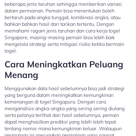
beberapa jenis taruhan sehingga memberikan variasi
dalam permainan. Pemain bisa menentukan boleh
bertaruh pada angka tunggal, kombinasi angka, atau
bahkan bahkan hasil dari tarikan tertentu. Dengan
memahami ragam jenis taruhan dan cara kerja togel
Singapore, masing-masing pemain bisa lebih baik
mengelola strategi serta mitigasi risiko ketika bermain
togel.
Cara Meningkatkan Peluang
Menang
Menggunakan data hasil sebelumnya bisa jadi strategi
yang berguna dalam meningkatkan kemungkinan
kemenangan di togel Singapura. Dengan cara
menganalisis angka-angka yang sering sering diulang
serta polanya terlihat dari hasil sebelumnya, pemain
dapat menghasilkan prediksi yang lebih lebih tepat
tentang nomor mana kemungkinan keluar. Walaupun
permainan ini merupakan permainan yang sangat