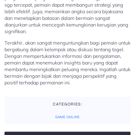
sgp tercepat, pemain dapat membangun strategi yang
lebih efektif. Juga, memainkan angka secara bijaksana
dan menetapkan batasan dalam bermain sangat
dianjurkan untuk mencegah kemungkinan kerugian yang
signifikan.
Terakhir, akan sangat menguntungkan bagi pemain untuk
bergabung dalam kelompok atau diskusi tentang togel.
Dengan mempertukarkan informasi dan pengalaman,
pemain dapat menemukan insights baru yang dapat
membantu meningkatkan peluang mereka. Ingatlah untuk
bermain dengan bijak dan menjaga perspektif yang
positif terhadap permainan ini.
CATEGORIES:
GAME ONLINE