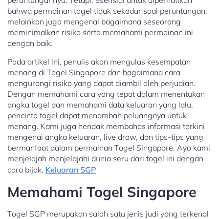
peruntungannya. Tetapi, esensial untuk diperhatikan
bahwa permainan togel tidak sekadar soal peruntungan,
melainkan juga mengenai bagaimana seseorang
meminimalkan risiko serta memahami permainan ini
dengan baik.
Pada artikel ini, penulis akan mengulas kesempatan
menang di Togel Singapore dan bagaimana cara
mengurangi risiko yang dapat diambil oleh perjudian.
Dengan memahami cara yang tepat dalam menentukan
angka togel dan memahami data keluaran yang lalu,
pencinta togel dapat menambah peluangnya untuk
menang. Kami juga hendak membahas informasi terkini
mengenai angka keluaran, live draw, dan tips-tips yang
bermanfaat dalam permainan Togel Singapore. Ayo kami
menjelajah menjelajahi dunia seru dari togel ini dengan
cara bijak.
Keluaran SGP
Memahami Togel Singapore
Togel SGP merupakan salah satu jenis judi yang terkenal