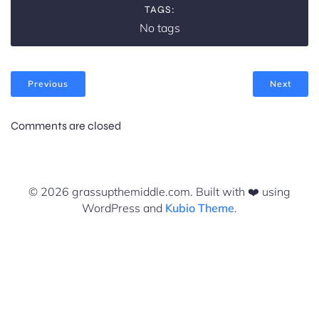
TAGS:
No tags
Previous
Next
Comments are closed
© 2026 grassupthemiddle.com. Built with ❤️ using
WordPress and
Kubio Theme
.